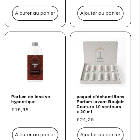
habituel
promotionnel
habituel
Ajouter au panier
Ajouter au panier
Parfum de lessive
paquet d'échantillons
hypnotique
Parfum lavant Boujoir
Couture 10 senteurs
Prix
€16,95
x 20 ml
habituel
Prix
€24,25
habituel
Ajouter au panier
Ajouter au panier