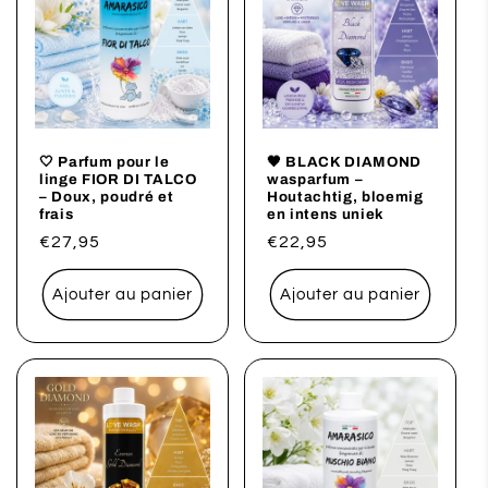
🤍 Parfum pour le
🖤 BLACK DIAMOND
linge FIOR DI TALCO
wasparfum –
– Doux, poudré et
Houtachtig, bloemig
frais
en intens uniek
Prix
€27,95
Prix
€22,95
habituel
habituel
Ajouter au panier
Ajouter au panier