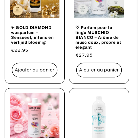
✨ GOLD DIAMOND
🤍 Parfum pour le
wasparfum –
linge MUSCHIO
Sensueel, intens en
BIANCO – Arôme de
verfijnd bloemig
musc doux, propre et
élégant
Prix
€22,95
Prix
€27,95
habituel
habituel
Ajouter au panier
Ajouter au panier