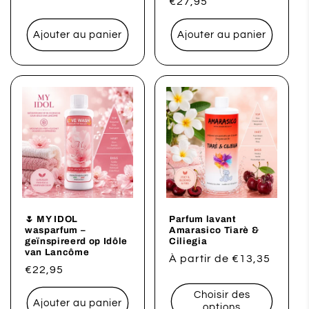
Prix
€27,95
habituel
Ajouter au panier
Ajouter au panier
🌷 MY IDOL
Parfum lavant
wasparfum –
Amarasico Tiarè &
geïnspireerd op Idôle
Ciliegia
van Lancôme
Prix
À partir de €13,35
Prix
€22,95
habituel
habituel
Choisir des
Ajouter au panier
options