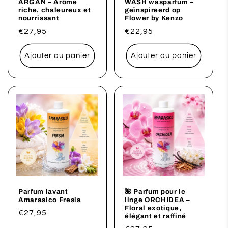
ARGAN – Arôme
WASH wasparfum –
riche, chaleureux et
geïnspireerd op
nourrissant
Flower by Kenzo
Prix
€27,95
Prix
€22,95
habituel
habituel
Ajouter au panier
Ajouter au panier
Parfum lavant
🌺 Parfum pour le
Amarasico Fresia
linge ORCHIDEA –
Floral exotique,
Prix
€27,95
élégant et raffiné
habituel