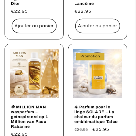
Dior
Lancôme
Prix
€22,95
Prix
€22,95
habituel
habituel
Ajouter au panier
Ajouter au panier
Promotion
🪙 MILLION MAN
☀️ Parfum pour le
wasparfum –
linge SOLARE – La
geïnspireerd op 1
chaleur du parfum
Million van Paco
emblématique Talco
Rabanne
Prix
Prix
€25,95
€26,95
Prix
€22,95