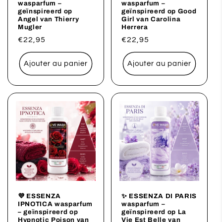
wasparfum –
wasparfum –
geïnspireerd op
geïnspireerd op Good
Angel van Thierry
Girl van Carolina
Mugler
Herrera
Prix
€22,95
Prix
€22,95
habituel
habituel
Ajouter au panier
Ajouter au panier
💜 ESSENZA
✨ ESSENZA DI PARIS
IPNOTICA wasparfum
wasparfum –
– geïnspireerd op
geïnspireerd op La
Hypnotic Poison van
Vie Est Belle van