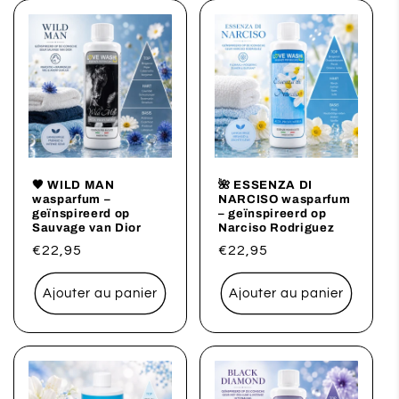
🖤 WILD MAN
🌺 ESSENZA DI
wasparfum –
NARCISO wasparfum
geïnspireerd op
– geïnspireerd op
Sauvage van Dior
Narciso Rodriguez
Prix
€22,95
Prix
€22,95
habituel
habituel
Ajouter au panier
Ajouter au panier