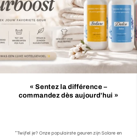
c
t
i
o
n
:
« Sentez la différence –
commandez dès aujourd’hui »
“Twijfel je? Onze populairste geuren zijn Solare en