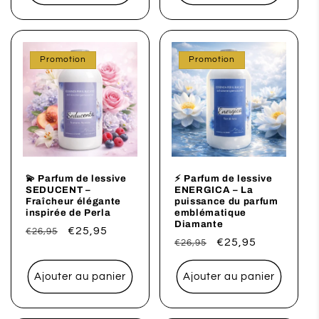
Promotion
Promotion
💫 Parfum de lessive
⚡ Parfum de lessive
SEDUCENT –
ENERGICA – La
Fraîcheur élégante
puissance du parfum
inspirée de Perla
emblématique
Diamante
Prix
Prix
€25,95
€26,95
Prix
Prix
€25,95
€26,95
habituel
promotionnel
habituel
promotionnel
Ajouter au panier
Ajouter au panier