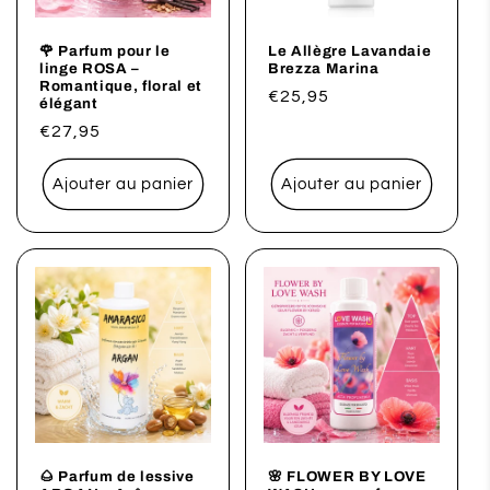
🌹 Parfum pour le
Le Allègre Lavandaie
linge ROSA –
Brezza Marina
Romantique, floral et
Prix
€25,95
élégant
habituel
Prix
€27,95
habituel
Ajouter au panier
Ajouter au panier
🌰 Parfum de lessive
🌸 FLOWER BY LOVE