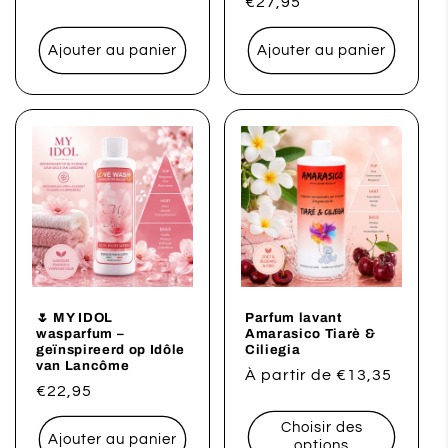
Prix
€27,95
habituel
Ajouter au panier
Ajouter au panier
🌷 MY IDOL
Parfum lavant
wasparfum –
Amarasico Tiarè &
geïnspireerd op Idôle
Ciliegia
van Lancôme
Prix
À partir de €13,35
Prix
€22,95
habituel
habituel
Choisir des
Ajouter au panier
options