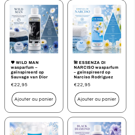
🖤 WILD MAN
🌺 ESSENZA DI
wasparfum –
NARCISO wasparfum
geïnspireerd op
– geïnspireerd op
Sauvage van Dior
Narciso Rodriguez
Prix
€22,95
Prix
€22,95
habituel
habituel
Ajouter au panier
Ajouter au panier