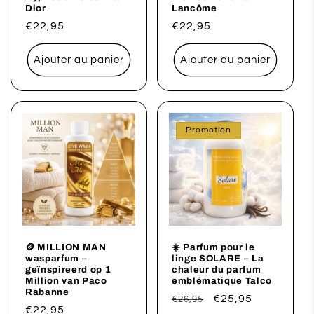
Dior
Lancôme
Prix
€22,95
Prix
€22,95
habituel
habituel
Ajouter au panier
Ajouter au panier
Promotion
🪙 MILLION MAN
☀️ Parfum pour le
wasparfum –
linge SOLARE – La
geïnspireerd op 1
chaleur du parfum
Million van Paco
emblématique Talco
Rabanne
Prix
Prix
€25,95
€26,95
Prix
€22,95