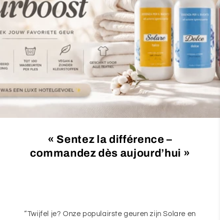
c
t
i
o
n
:
« Sentez la différence –
commandez dès aujourd’hui »
“Twijfel je? Onze populairste geuren zijn Solare en