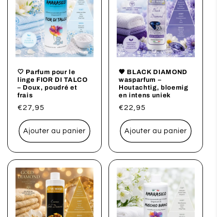
🤍 Parfum pour le
🖤 BLACK DIAMOND
linge FIOR DI TALCO
wasparfum –
– Doux, poudré et
Houtachtig, bloemig
frais
en intens uniek
Prix
€27,95
Prix
€22,95
habituel
habituel
Ajouter au panier
Ajouter au panier