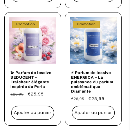
Promotion
Promotion
💫 Parfum de lessive
⚡ Parfum de lessive
SEDUCENT –
ENERGICA – La
Fraîcheur élégante
puissance du parfum
inspirée de Perla
emblématique
Diamante
Prix
Prix
€25,95
€26,95
Prix
Prix
€25,95
€26,95
habituel
promotionnel
habituel
promotionnel
Ajouter au panier
Ajouter au panier