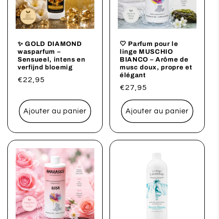
✨ GOLD DIAMOND
🤍 Parfum pour le
wasparfum –
linge MUSCHIO
Sensueel, intens en
BIANCO – Arôme de
verfijnd bloemig
musc doux, propre et
élégant
Prix
€22,95
Prix
€27,95
habituel
habituel
Ajouter au panier
Ajouter au panier