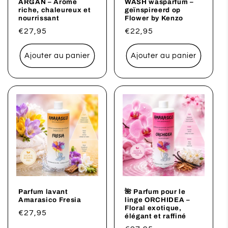
ARGAN – Arôme
WASH wasparfum –
riche, chaleureux et
geïnspireerd op
nourrissant
Flower by Kenzo
Prix
€27,95
Prix
€22,95
habituel
habituel
Ajouter au panier
Ajouter au panier
Parfum lavant
🌺 Parfum pour le
Amarasico Fresia
linge ORCHIDEA –
Floral exotique,
Prix
€27,95
élégant et raffiné
habituel