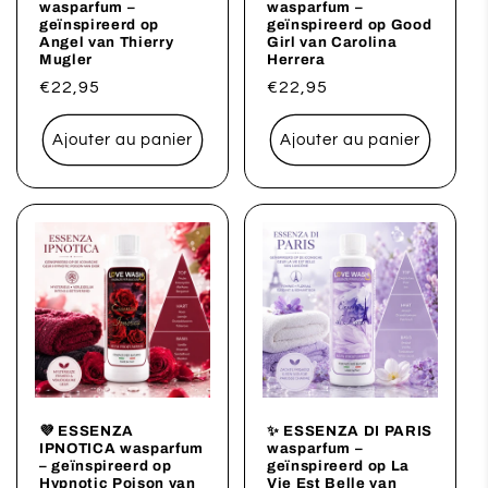
wasparfum –
wasparfum –
geïnspireerd op
geïnspireerd op Good
Angel van Thierry
Girl van Carolina
Mugler
Herrera
Prix
€22,95
Prix
€22,95
habituel
habituel
Ajouter au panier
Ajouter au panier
💜 ESSENZA
✨ ESSENZA DI PARIS
IPNOTICA wasparfum
wasparfum –
– geïnspireerd op
geïnspireerd op La
Hypnotic Poison van
Vie Est Belle van