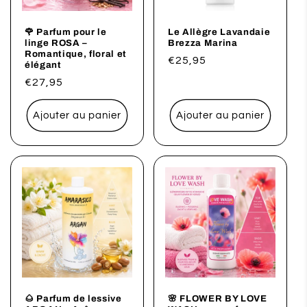
🌹 Parfum pour le
Le Allègre Lavandaie
linge ROSA –
Brezza Marina
Romantique, floral et
Prix
€25,95
élégant
habituel
Prix
€27,95
habituel
Ajouter au panier
Ajouter au panier
🌰 Parfum de lessive
🌸 FLOWER BY LOVE