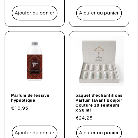
habituel
promotionnel
habituel
Ajouter au panier
Ajouter au panier
Parfum de lessive
paquet d'échantillons
hypnotique
Parfum lavant Boujoir
Couture 10 senteurs
Prix
€16,95
x 20 ml
habituel
Prix
€24,25
habituel
Ajouter au panier
Ajouter au panier