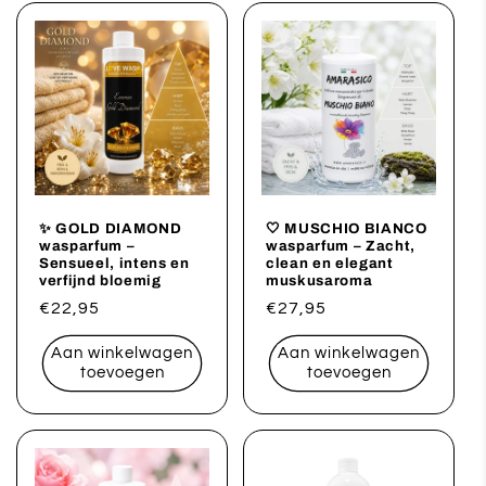
✨ GOLD DIAMOND
🤍 MUSCHIO BIANCO
wasparfum –
wasparfum – Zacht,
Sensueel, intens en
clean en elegant
verfijnd bloemig
muskusaroma
Normale
€22,95
Normale
€27,95
prijs
prijs
Aan winkelwagen
Aan winkelwagen
toevoegen
toevoegen