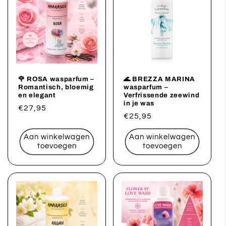
🌹 ROSA wasparfum –
🌊 BREZZA MARINA
Romantisch, bloemig
wasparfum –
en elegant
Verfrissende zeewind
in je was
Normale
€27,95
Normale
€25,95
prijs
prijs
Aan winkelwagen
Aan winkelwagen
toevoegen
toevoegen