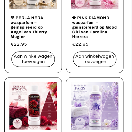
💙 PERLA NERA
💎 PINK DIAMOND
wasparfum –
wasparfum –
geïnspireerd op
geïnspireerd op Good
Angel van Thierry
Girl van Carolina
Mugler
Herrera
Normale
€22,95
Normale
€22,95
prijs
prijs
Aan winkelwagen
Aan winkelwagen
toevoegen
toevoegen