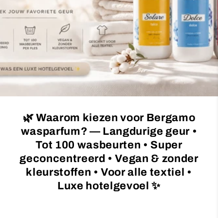
c
t
i
e
:
🌿 Waarom kiezen voor Bergamo
wasparfum? — Langdurige geur •
Tot 100 wasbeurten • Super
geconcentreerd • Vegan & zonder
kleurstoffen • Voor alle textiel •
Luxe hotelgevoel ✨