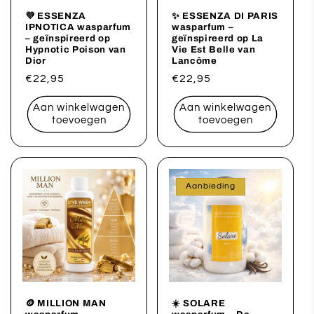
💜 ESSENZA
✨ ESSENZA DI PARIS
IPNOTICA wasparfum
wasparfum –
– geïnspireerd op
geïnspireerd op La
Hypnotic Poison van
Vie Est Belle van
Dior
Lancôme
Normale
€22,95
Normale
€22,95
prijs
prijs
Aan winkelwagen
Aan winkelwagen
toevoegen
toevoegen
Aanbieding
🪙 MILLION MAN
☀️ SOLARE