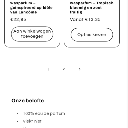
wasparfum –
wasparfum – Tropisch
geïnspireerd op Idôle
bloemig en zoet
van Lancôme
fruitig
Normale
€22,95
Normale
Vanaf €13,35
prijs
prijs
Aan winkelwagen
Opties kiezen
toevoegen
1
2
Onze belofte
100% eau de parfum
Vlekt niet