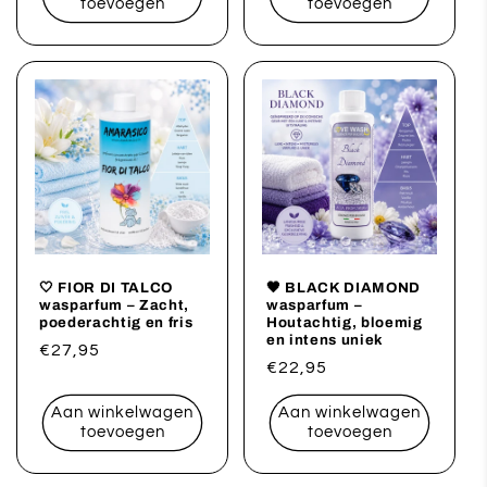
toevoegen
toevoegen
🤍 FIOR DI TALCO
🖤 BLACK DIAMOND
wasparfum – Zacht,
wasparfum –
poederachtig en fris
Houtachtig, bloemig
en intens uniek
Normale
€27,95
Normale
€22,95
prijs
prijs
Aan winkelwagen
Aan winkelwagen
toevoegen
toevoegen