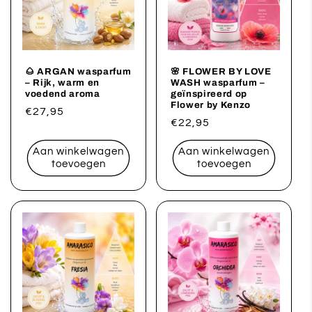
🌰 ARGAN wasparfum
🌸 FLOWER BY LOVE
– Rijk, warm en
WASH wasparfum –
voedend aroma
geïnspireerd op
Flower by Kenzo
Normale
€27,95
Normale
€22,95
prijs
prijs
Aan winkelwagen
Aan winkelwagen
toevoegen
toevoegen