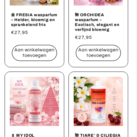
🌼 FRESIA wasparfum
🌺 ORCHIDEA
– Helder, bloemig en
wasparfum –
sprankelend fris
Exotisch, elegant en
verfijnd bloemig
Normale
€27,95
Normale
€27,95
prijs
prijs
Aan winkelwagen
Aan winkelwagen
toevoegen
toevoegen
🌷 MY IDOL
🌺 TIARE’ & CILIEGIA