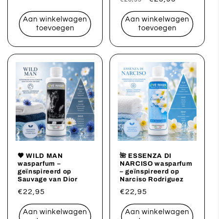
prijs
prijs
Aan winkelwagen
Aan winkelwagen
toevoegen
toevoegen
🖤 WILD MAN
🌺 ESSENZA DI
wasparfum –
NARCISO wasparfum
geïnspireerd op
– geïnspireerd op
Sauvage van Dior
Narciso Rodriguez
Normale
€22,95
Normale
€22,95
prijs
prijs
Aan winkelwagen
Aan winkelwagen