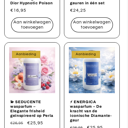
Dior Hypnotic Poison
geuren in één set
Normale
€16,95
Normale
€24,25
prijs
prijs
Aan winkelwagen
Aan winkelwagen
toevoegen
toevoegen
Aanbieding
Aanbieding
💫 SEDUCENTE
⚡ ENERGICA
wasparfum –
wasparfum – De
Elegante frisheid
kracht van de
geïnspireerd op Perla
iconische Diamante-
geur
Normale
Aanbiedingsprijs
€25,95
€26,95
Normale
Aanbiedingsprijs
€25,95
€26,95