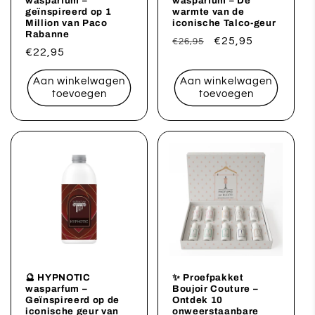
wasparfum –
wasparfum – De
geïnspireerd op 1
warmte van de
Million van Paco
iconische Talco-geur
Rabanne
Normale
Aanbiedingsprijs
€25,95
€26,95
Normale
€22,95
prijs
prijs
Aan winkelwagen
Aan winkelwagen
toevoegen
toevoegen
🔮 HYPNOTIC
✨ Proefpakket
wasparfum –
Boujoir Couture –
Geïnspireerd op de
Ontdek 10
iconische geur van
onweerstaanbare