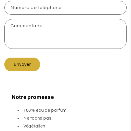
u
Numéro de téléphone
l
a
i
Commentaire
r
e
d
e
Envoyer
c
o
n
t
Notre promesse
a
c
100% eau de parfum
t
Ne tache pas
Végétalien