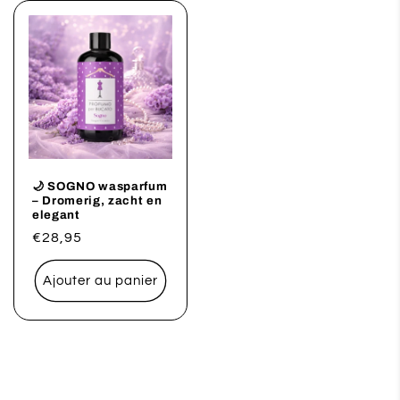
🌙 SOGNO wasparfum
– Dromerig, zacht en
elegant
Prix
€28,95
habituel
Ajouter au panier