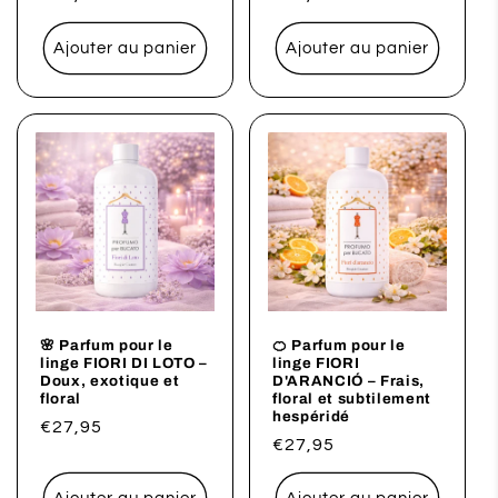
habituel
habituel
Ajouter au panier
Ajouter au panier
🌸 Parfum pour le
🍊 Parfum pour le
linge FIORI DI LOTO –
linge FIORI
Doux, exotique et
D'ARANCIÓ – Frais,
floral
floral et subtilement
hespéridé
Prix
€27,95
Prix
€27,95
habituel
habituel