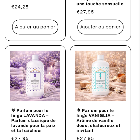
une touche sensuelle
Prix
€24,25
Prix
€27,95
habituel
habituel
Ajouter au panier
Ajouter au panier
💜 Parfum pour le
🍦 Parfum pour le
linge LAVANDA –
linge VANIGLIA –
Parfum classique de
Arôme de vanille
lavande pour la paix
doux, chaleureux et
et la fraîcheur
invitant
Prix
€27,95
Prix
€27,95