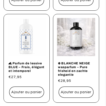
Ajouter au panier
Ajouter au panier
🌊 Parfum de lessive
❄️ BLANCHE NEIGE
BLUE – Frais, élégant
wasparfum – Pure
et intemporel
frisheid en zachte
elegantie
Prix
€27,95
Prix
€28,95
habituel
habituel
Ajouter au panier
Ajouter au panier