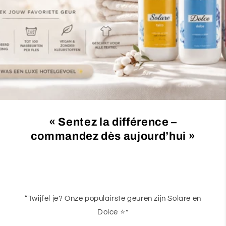
c
t
i
o
n
:
« Sentez la différence –
commandez dès aujourd’hui »
“Twijfel je? Onze populairste geuren zijn Solare en
Dolce ⭐”