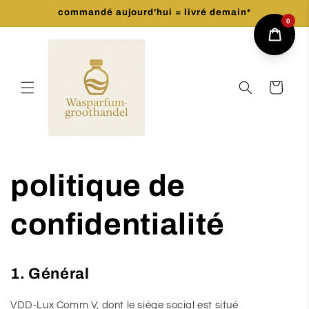
et
commandé aujourd'hui = livré demain*
passer
0
au
contenu
Panier
politique de
confidentialité
1. Général
VDD-Lux Comm V, dont le siège social est situé