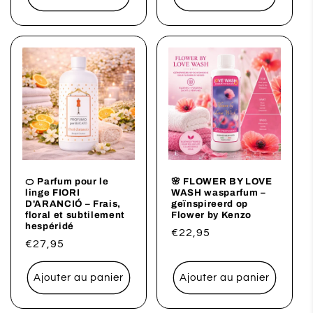
🍊 Parfum pour le
🌸 FLOWER BY LOVE
linge FIORI
WASH wasparfum –
D'ARANCIÓ – Frais,
geïnspireerd op
floral et subtilement
Flower by Kenzo
hespéridé
Prix
€22,95
Prix
€27,95
habituel
habituel
Ajouter au panier
Ajouter au panier