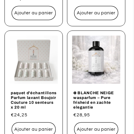
habituel
habituel
Ajouter au panier
Ajouter au panier
paquet d'échantillons
❄️ BLANCHE NEIGE
Parfum lavant Boujoir
wasparfum – Pure
Couture 10 senteurs
frisheid en zachte
x 20 ml
elegantie
Prix
€24,25
Prix
€28,95
habituel
habituel
Ajouter au panier
Ajouter au panier