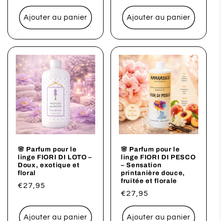
habituel
habituel
Ajouter au panier
Ajouter au panier
🌸 Parfum pour le
🌸 Parfum pour le
linge FIORI DI LOTO –
linge FIORI DI PESCO
Doux, exotique et
– Sensation
floral
printanière douce,
fruitée et florale
Prix
€27,95
Prix
€27,95
habituel
habituel
Ajouter au panier
Ajouter au panier