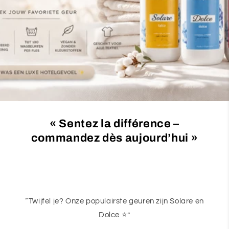
c
t
i
o
n
:
« Sentez la différence –
commandez dès aujourd’hui »
“Twijfel je? Onze populairste geuren zijn Solare en
Dolce ⭐”