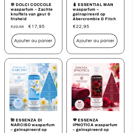
🌸 DOLCI COCCOLE
🧴 ESSENTIAL MAN
wasparfum – Zachte
wasparfum –
knuffels van geur &
geïnspireerd op
frisheid
Abercrombie & Fitch
Prix
Prix
€17,95
Prix
€22,95
€22,95
habituel
promotionnel
habituel
Ajouter au panier
Ajouter au panier
🌺 ESSENZA DI
💜 ESSENZA
NARCISO wasparfum
IPNOTICA wasparfum
– geïnspireerd op
– geïnspireerd op