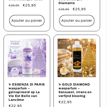
Diamante
Prix
Prix
€25,95
€26,95
Prix
Prix
€25,95
€26,95
habituel
promotionnel
habituel
promotionnel
Ajouter au panier
Ajouter au panier
✨ ESSENZA DI PARIS
✨ GOLD DIAMOND
wasparfum –
wasparfum –
geïnspireerd op La
Sensueel, intens en
Vie Est Belle van
verfijnd bloemig
Lancôme
Prix
€22,95
Prix
€22,95