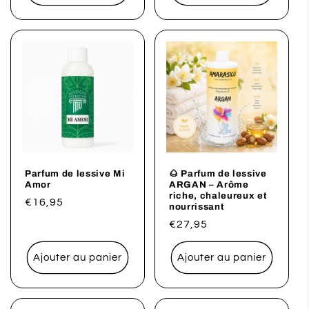
Parfum de lessive Mi
🌰 Parfum de lessive
Amor
ARGAN – Arôme
riche, chaleureux et
Prix
€16,95
nourrissant
habituel
Prix
€27,95
habituel
Ajouter au panier
Ajouter au panier