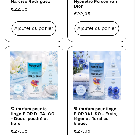
Narciso Rodriguez
Hypnotic Poison van
Dior
Prix
€22,95
Prix
€22,95
habituel
habituel
Ajouter au panier
Ajouter au panier
🤍 Parfum pour le
💙 Parfum pour linge
linge FIOR DI TALCO
FIORDALISO – Frais,
– Doux, poudré et
léger et floral au
frais
bleuet
Prix
€27,95
Prix
€27,95