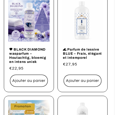
🖤 BLACK DIAMOND
🌊 Parfum de lessive
wasparfum –
BLUE – Frais, élégant
Houtachtig, bloemig
et intemporel
en intens uniek
Prix
€27,95
Prix
€22,95
habituel
habituel
Ajouter au panier
Ajouter au panier
Promotion