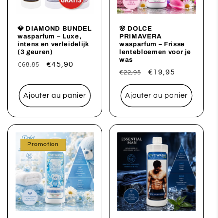
💎 DIAMOND BUNDEL
🌸 DOLCE
wasparfum – Luxe,
PRIMAVERA
intens en verleidelijk
wasparfum – Frisse
(3 geuren)
lentebloemen voor je
was
Prix
Prix
€45,90
€68,85
Prix
Prix
€19,95
€22,95
habituel
promotionnel
habituel
promotionnel
Ajouter au panier
Ajouter au panier
Promotion