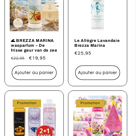
🌊 BREZZA MARINA
Le Allègre Lavandaie
wasparfum – De
Brezza Marina
frisse geur van de zee
Prix
€25,95
Prix
Prix
€19,95
€22,95
habituel
habituel
promotionnel
Ajouter au panier
Ajouter au panier
Promotion
Promotion