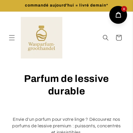
et
commandé aujourd'hui = livré demain*
passer
0
au
contenu
Panier
Parfum de lessive
durable
Envie d'un parfum pour votre linge ? Découvrez nos
parfums de lessive premium : puissants, concentrés
et irrésistibles.