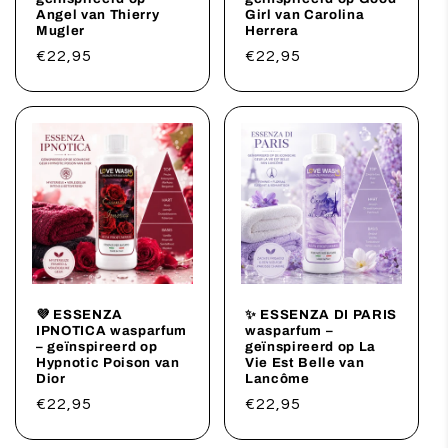
Angel van Thierry
Girl van Carolina
Mugler
Herrera
Prix
€22,95
Prix
€22,95
habituel
habituel
💜 ESSENZA
✨ ESSENZA DI PARIS
IPNOTICA wasparfum
wasparfum –
– geïnspireerd op
geïnspireerd op La
Hypnotic Poison van
Vie Est Belle van
Dior
Lancôme
Prix
€22,95
Prix
€22,95
habituel
habituel