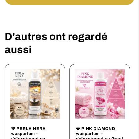
D'autres ont regardé
aussi
💙 PERLA NERA
💎 PINK DIAMOND
wasparfum –
wasparfum –
geïnspireerd op
geïnspireerd op Good