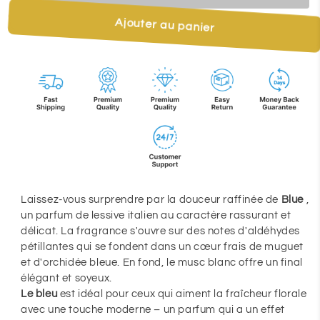
de
de
Ajouter au panier
lessive
lessive
BLUE
BLUE
–
–
Frais,
Frais,
élégant
élégant
et
et
intemporel
intemporel
Laissez-vous surprendre par la douceur raffinée de
Blue
,
un parfum de lessive italien au caractère rassurant et
délicat. La fragrance s'ouvre sur des notes d'aldéhydes
pétillantes qui se fondent dans un cœur frais de muguet
et d'orchidée bleue. En fond, le musc blanc offre un final
élégant et soyeux.
Le bleu
est idéal pour ceux qui aiment la fraîcheur florale
avec une touche moderne – un parfum qui a un effet