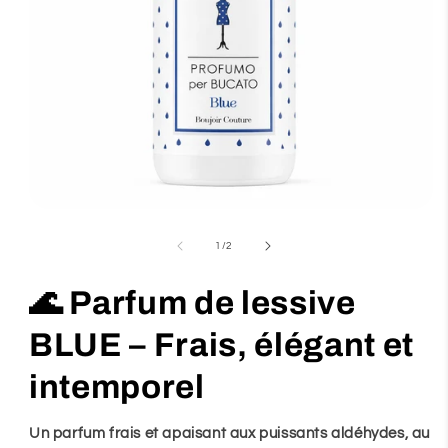
Ouvrir
le
de
1
/
2
média
1
🌊 Parfum de lessive
dans
une
BLUE – Frais, élégant et
fenêtre
modale
intemporel
Un parfum frais et apaisant aux puissants aldéhydes, au