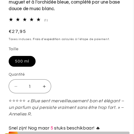
muguet et à l'orchidée bleue, complété par une base
douce de musc blanc.
1
(1)
total
des
Prix
€27,95
critiques
habituel
Taxes incluses.
Frais d'expédition
calculés à l'étape de paiement.
Taille
500 ml
Quantité
Quantité
Réduire
Augmenter
la
la
⭐⭐⭐⭐⭐
« Blue sent merveilleusement bon et élégant –
quantité
quantité
un parfum qui persiste vraiment sans être trop fort. » –
de
de
Annelies R.
🌊
🌊
Snel zijn! Nog maar
5
stuks beschikbaar! 🔥
Parfum
Parfum