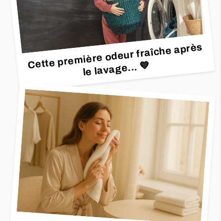
Cette première odeur fraîche après
le lavage...
💙