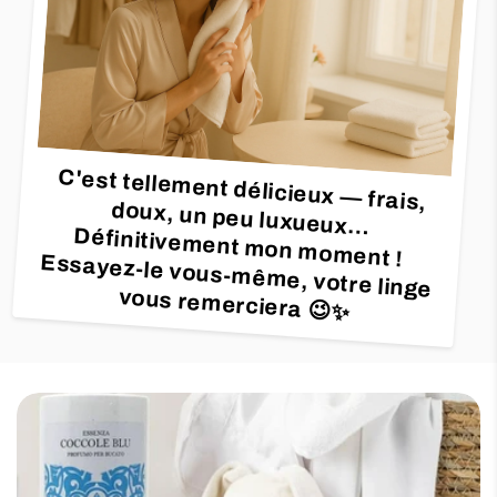
C'est tellement délicieux — frais,
doux, un peu luxueux…
Définitivement mon moment !
Essayez-le vous-même, votre linge
vous remerciera 😉✨