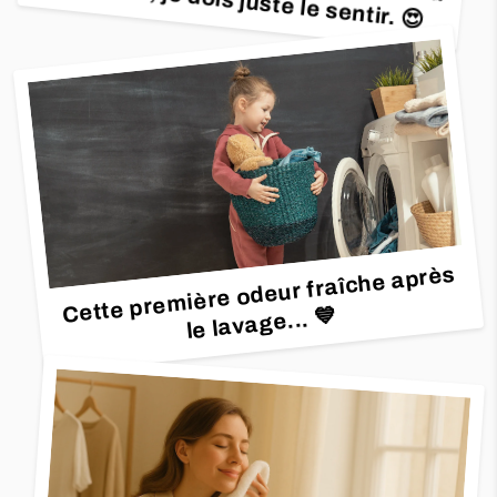
machine, je dois juste le sentir. 😍
Cette première odeur fraîche après
le lavage...
💙