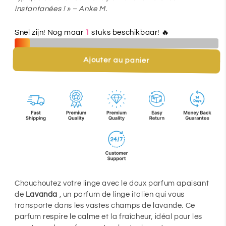
de
de
instantanées ! » – Anke M.
💜
💜
Snel zijn! Nog maar
1
stuks beschikbaar! 🔥
Parfum
Parfum
pour
pour
Ajouter au panier
le
le
linge
linge
LAVANDA
LAVANDA
–
–
Parfum
Parfum
classique
classique
de
de
lavande
lavande
pour
pour
Chouchoutez votre linge avec le doux parfum apaisant
la
la
de
Lavanda
, un parfum de linge italien qui vous
paix
paix
transporte dans les vastes champs de lavande. Ce
et
et
parfum respire le calme et la fraîcheur, idéal pour les