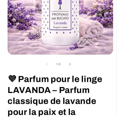
Ouvrir
le
de
1
/
3
média
1
💜 Parfum pour le linge
dans
une
LAVANDA – Parfum
fenêtre
modale
classique de lavande
pour la paix et la