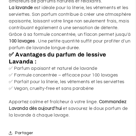
la
la
amateurs de parfums naturels et relaxants.
La lavande
est idéale pour la literie, les vêtements et les
fraîcheur
fraîcheur
serviettes. Son parfum contribue à créer une atmosphère
apaisante, laissant votre linge non seulement frais, mais
contribuant également à une sensation de détente.
Grâce à sa formule concentrée, un flacon permet jusqu'à
100 lavages
. Une petite quantité suffit pour profiter d'un
parfum de lavande longue durée.
✅
Avantages du parfum de lessive
Lavanda :
✅ Parfum apaisant et naturel de lavande
✅ Formule concentrée – efficace pour 100 lavages
✅ Parfait pour la literie, les vêtements et les serviettes
✅ Vegan, cruelty-free et sans parabène
Apportez calme et fraîcheur à votre linge.
Commandez
Lavanda dès aujourd'hui
et savourez le doux parfum de
la lavande à chaque lavage.
Partager