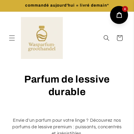
et
commandé aujourd'hui = livré demain*
passer
0
au
contenu
Panier
Parfum de lessive
durable
Envie d'un parfum pour votre linge ? Découvrez nos
parfums de lessive premium : puissants, concentrés
et irrésistibles.