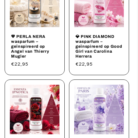
💙 PERLA NERA
💎 PINK DIAMOND
wasparfum –
wasparfum –
geïnspireerd op
geïnspireerd op Good
Angel van Thierry
Girl van Carolina
Mugler
Herrera
Prix
€22,95
Prix
€22,95
habituel
habituel