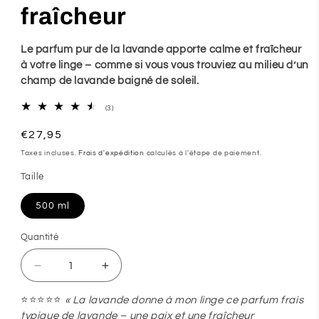
fraîcheur
Le parfum pur de la lavande apporte calme et fraîcheur
à votre linge – comme si vous vous trouviez au milieu d’un
champ de lavande baigné de soleil.
3
(3)
total
des
Prix
€27,95
critiques
habituel
Taxes incluses.
Frais d'expédition
calculés à l'étape de paiement.
Taille
500 ml
Quantité
Quantité
Réduire
Augmenter
la
la
⭐⭐⭐⭐⭐
« La lavande donne à mon linge ce parfum frais
quantité
quantité
typique de lavande – une paix et une fraîcheur