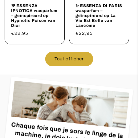
💜 ESSENZA
✨ ESSENZA DI PARIS
IPNOTICA wasparfum
wasparfum –
– geïnspireerd op
geïnspireerd op La
Hypnotic Poison van
Vie Est Belle van
Dior
Lancôme
Prix
€22,95
Prix
€22,95
habituel
habituel
Tout afficher
Chaque fois que je sors le linge de la