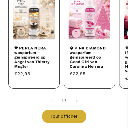
💙 PERLA NERA
💎 PINK DIAMOND

wasparfum –
wasparfum –
I
geïnspireerd op
geïnspireerd op
w
Angel van Thierry
Good Girl van
g
Mugler
Carolina Herrera
H
v
Prix
€22,95
Prix
€22,95
P
€
habituel
habituel
h
de
1
/
3
Tout afficher