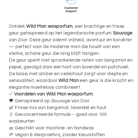
Sauvage
Sauvage
van
van
Dior
Dior
Ontdek
Wild Man wasparfum
, een krachtige en frisse
geur geïnspireerd op het legendarische parfum
Sauvage
van
Dior
. Deze geur ademt vrijheid, avontuur en karakter
— perfect voor de moderne man die houdt van een
sterke, schone geur die lang blijft hangen.
De geur opent met sprankelende noten van bergamot en
peper, gevolgd door een hart van lavendel en patchoeli.
De basis met amber en cederhout zorgt voor diepte en
sensualiteit, waardoor
Wild Man
een geur is die kracht en
elegantie moeiteloos combineert.
✅
Voordelen van Wild Man wasparfum:
🖤 Geïnspireerd op
Sauvage
van Dior
🌿 Frisse mix van bergamot, lavendel en hout
💧 Geconcentreerde formule – goed voor 100
wasbeurten
🧺 Geschikt voor machine- en handwas
🌱 Vegan & dierproefvrij, zonder kleurstoffen