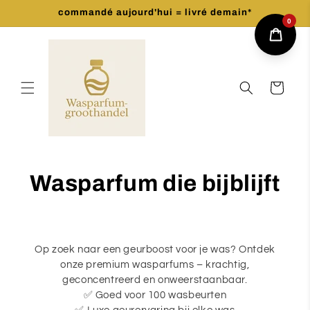
et
commandé aujourd'hui = livré demain*
passer
0
au
contenu
Panier
Wasparfum die bijblijft
Op zoek naar een geurboost voor je was? Ontdek
onze premium wasparfums – krachtig,
geconcentreerd en onweerstaanbaar.
✅ Goed voor 100 wasbeurten