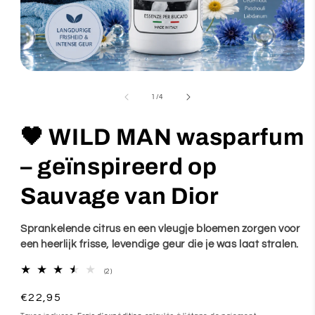
Ouvrir
le
de
1
/
4
média
1
🖤 WILD MAN wasparfum
dans
une
– geïnspireerd op
fenêtre
modale
Sauvage van Dior
Sprankelende citrus en een vleugje bloemen zorgen voor
een heerlijk frisse, levendige geur die je was laat stralen.
2
(2)
total
des
Prix
€22,95
critiques
habituel