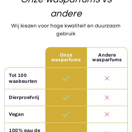
andere
Wij kiezen voor hoge kwaliteit en duurzaam
gebruik
Onze
Andere
wasparfums
wasparfums
Tot 100
wasbeurten
Dierproefvrij
Vegan
100% eau de