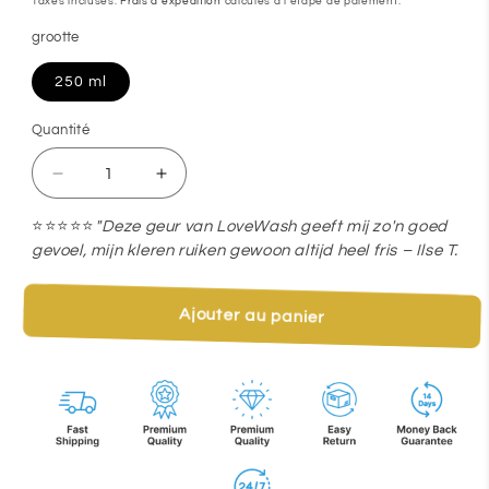
Taxes incluses.
Frais d'expédition
calculés à l'étape de paiement.
grootte
250 ml
Quantité
Quantité
Réduire
Augmenter
la
la
⭐⭐⭐⭐⭐
"Deze geur van LoveWash geeft mij zo'n goed
quantité
quantité
gevoel, mijn kleren ruiken gewoon altijd heel fris – Ilse T.
de
de
🖤
🖤
Ajouter au panier
WILD
WILD
MAN
MAN
wasparfum
wasparfum
–
–
geïnspireerd
geïnspireerd
op
op