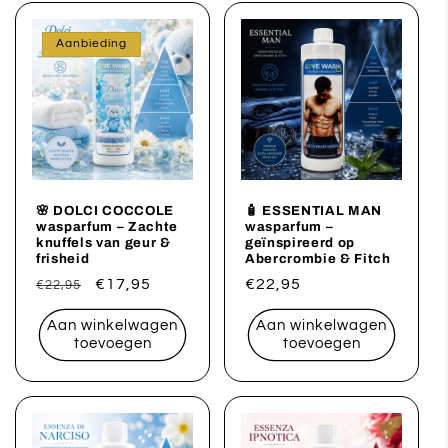
Aanbieding
🌸 DOLCI COCCOLE
🧴 ESSENTIAL MAN
wasparfum – Zachte
wasparfum –
knuffels van geur &
geïnspireerd op
frisheid
Abercrombie & Fitch
Normale
Aanbiedingsprijs
€17,95
Normale
€22,95
€22,95
prijs
prijs
Aan winkelwagen
Aan winkelwagen
toevoegen
toevoegen