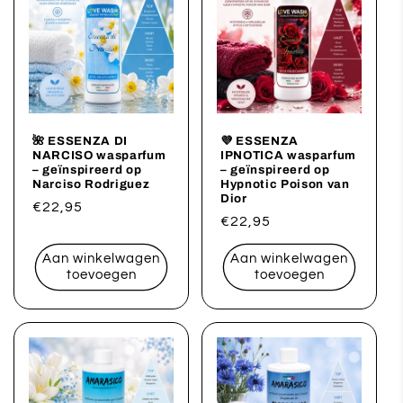
🌺 ESSENZA DI
💜 ESSENZA
NARCISO wasparfum
IPNOTICA wasparfum
– geïnspireerd op
– geïnspireerd op
Narciso Rodriguez
Hypnotic Poison van
Dior
Normale
€22,95
Normale
€22,95
prijs
prijs
Aan winkelwagen
Aan winkelwagen
toevoegen
toevoegen