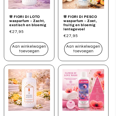
🌸 FIORI DI LOTO
🌸 FIORI DI PESCO
wasparfum – Zacht,
wasparfum – Zoet,
exotisch en bloemig
fruitig en bloemig
lentegevoel
Normale
€27,95
Normale
€27,95
prijs
prijs
Aan winkelwagen
Aan winkelwagen
toevoegen
toevoegen