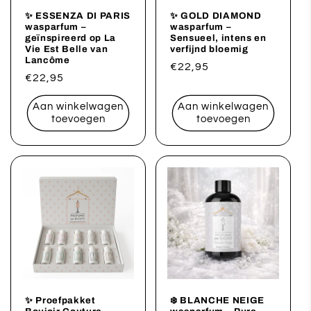
✨ ESSENZA DI PARIS
✨ GOLD DIAMOND
wasparfum –
wasparfum –
geïnspireerd op La
Sensueel, intens en
Vie Est Belle van
verfijnd bloemig
Lancôme
Normale
€22,95
Normale
€22,95
prijs
prijs
Aan winkelwagen
Aan winkelwagen
toevoegen
toevoegen
✨ Proefpakket
❄️ BLANCHE NEIGE