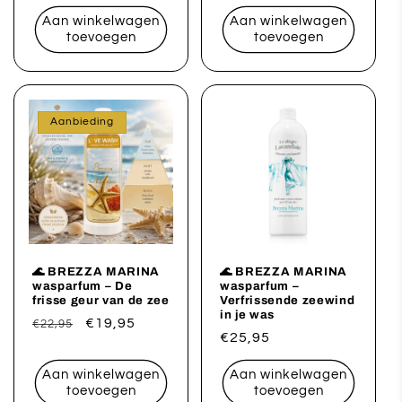
prijs
Aan winkelwagen
Aan winkelwagen
toevoegen
toevoegen
Aanbieding
🌊 BREZZA MARINA
🌊 BREZZA MARINA
wasparfum – De
wasparfum –
frisse geur van de zee
Verfrissende zeewind
in je was
Normale
Aanbiedingsprijs
€19,95
€22,95
Normale
€25,95
prijs
prijs
Aan winkelwagen
Aan winkelwagen
toevoegen
toevoegen