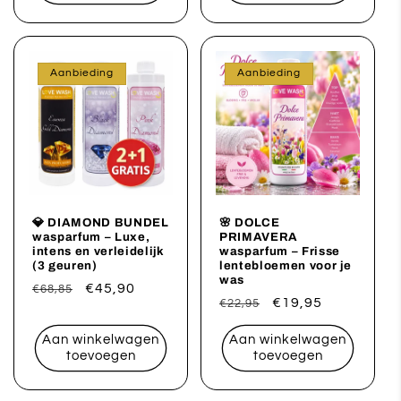
Aanbieding
Aanbieding
💎 DIAMOND BUNDEL
🌸 DOLCE
wasparfum – Luxe,
PRIMAVERA
intens en verleidelijk
wasparfum – Frisse
(3 geuren)
lentebloemen voor je
was
Normale
Aanbiedingsprijs
€45,90
€68,85
Normale
Aanbiedingsprijs
€19,95
€22,95
prijs
prijs
Aan winkelwagen
Aan winkelwagen
toevoegen
toevoegen