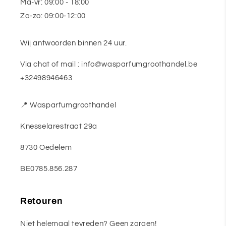
Ma-vr: 09:00 - 18:00
Za-zo: 09:00-12:00
Wij antwoorden binnen 24 uur.
Via chat of mail : info@wasparfumgroothandel.be
+32498946463
📍 Wasparfumgroothandel
Knesselarestraat 29a
8730 Oedelem
BE0785.856.287
Retouren
Niet helemaal tevreden? Geen zorgen!