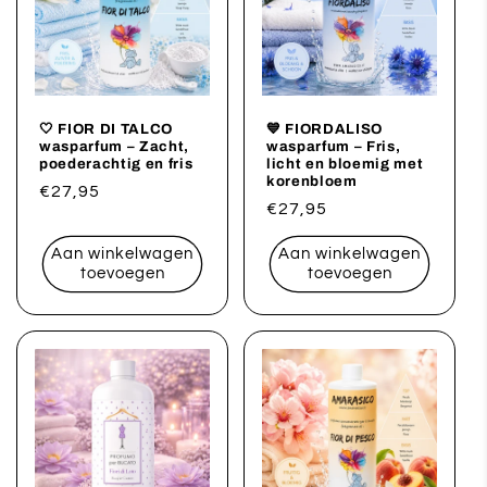
🤍 FIOR DI TALCO
💙 FIORDALISO
wasparfum – Zacht,
wasparfum – Fris,
poederachtig en fris
licht en bloemig met
korenbloem
Normale
€27,95
Normale
€27,95
prijs
prijs
Aan winkelwagen
Aan winkelwagen
toevoegen
toevoegen