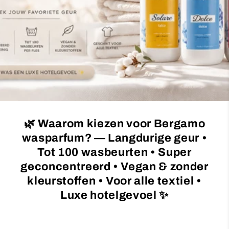
c
t
i
e
:
🌿 Waarom kiezen voor Bergamo
wasparfum? — Langdurige geur •
Tot 100 wasbeurten • Super
geconcentreerd • Vegan & zonder
kleurstoffen • Voor alle textiel •
Luxe hotelgevoel ✨