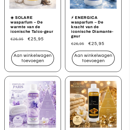
☀️ SOLARE
⚡ ENERGICA
wasparfum – De
wasparfum – De
warmte van de
kracht van de
iconische Talco-geur
iconische Diamante-
geur
Normale
Aanbiedingsprijs
€25,95
€26,95
Normale
Aanbiedingsprijs
€25,95
€26,95
prijs
prijs
Aan winkelwagen
Aan winkelwagen
toevoegen
toevoegen