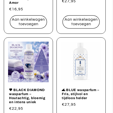
Normale
€27,95
Amor
prijs
Normale
€16,95
prijs
Aan winkelwagen
Aan winkelwagen
toevoegen
toevoegen
🖤 BLACK DIAMOND
🌊 BLUE wasparfum –
wasparfum –
Fris, stijlvol en
Houtachtig, bloemig
tijdloos helder
en intens uniek
Normale
€27,95
Normale
€22,95
prijs