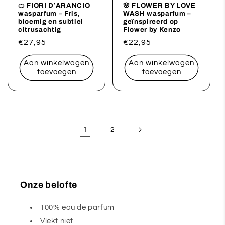
🍊 FIORI D’ARANCIO
🌸 FLOWER BY LOVE
wasparfum – Fris,
WASH wasparfum –
bloemig en subtiel
geïnspireerd op
citrusachtig
Flower by Kenzo
Normale
€27,95
Normale
€22,95
prijs
prijs
Aan winkelwagen
Aan winkelwagen
toevoegen
toevoegen
1
2
Onze belofte
100% eau de parfum
Vlekt niet