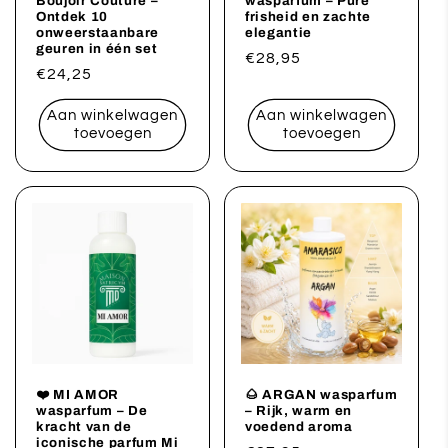
Boujoir Couture –
wasparfum – Pure
Ontdek 10
frisheid en zachte
onweerstaanbare
elegantie
geuren in één set
Normale
€28,95
Normale
€24,25
prijs
prijs
Aan winkelwagen
Aan winkelwagen
toevoegen
toevoegen
❤️ MI AMOR
🌰 ARGAN wasparfum
wasparfum – De
– Rijk, warm en
kracht van de
voedend aroma
iconische parfum Mi