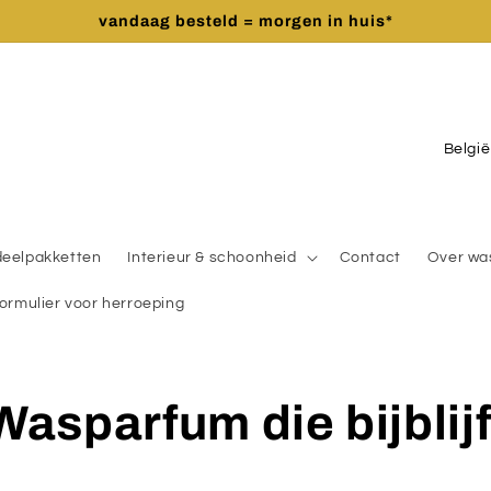
vandaag besteld = morgen in huis*
L
a
n
d
deelpakketten
Interieur & schoonheid
Contact
Over wa
/
ormulier voor herroeping
r
e
g
Wasparfum die bijblijf
i
o