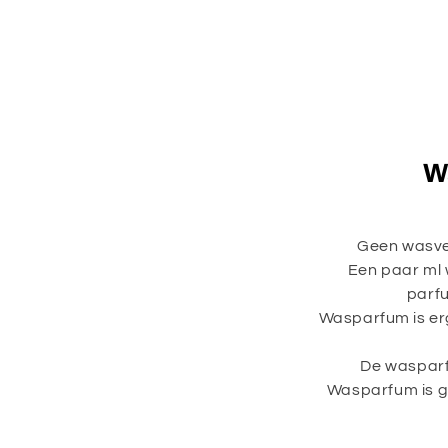
W
Geen wasver
Een paar ml 
parfu
Wasparfum is erg
De wasparf
Wasparfum is ge