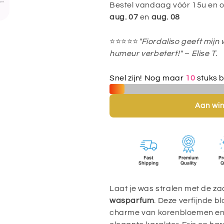
Bestel vandaag vóór 15u en on
–
–
aug. 07
en
aug. 08
Fris,
Fris,
licht
licht
⭐⭐⭐⭐⭐
"Fiordaliso geeft mijn
en
en
humeur verbetert!" – Elise T.
bloemig
bloemig
met
met
Snel zijn! Nog maar
10
stuks b
korenbloem
korenbloem
Aan wi
Laat je was stralen met de za
wasparfum
. Deze verfijnde b
charme van korenbloemen en s