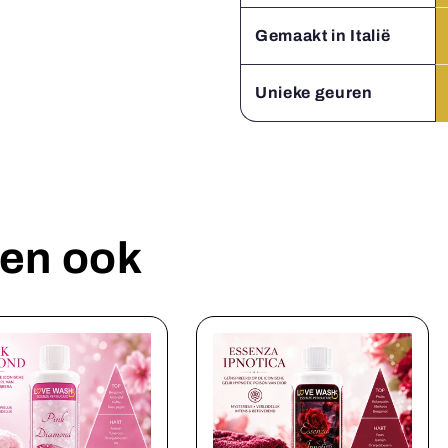
Gemaakt in Italië
Unieke geuren
en ook