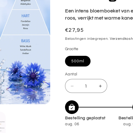
Een intens bloemboeket van
roos, verrijkt met warme kanee
Normale
€27,95
prijs
Belastingen inbegrepen.
Verzendkost
Grootte
500ml
Aantal
Aantal
Aantal
Aantal
verlagen
verhogen
voor
voor
💙
💙
Bestelling geplaatst
Bestel
FIORDALISO
FIORDALISO
aug. 06
aug. 
wasparfum
wasparfum