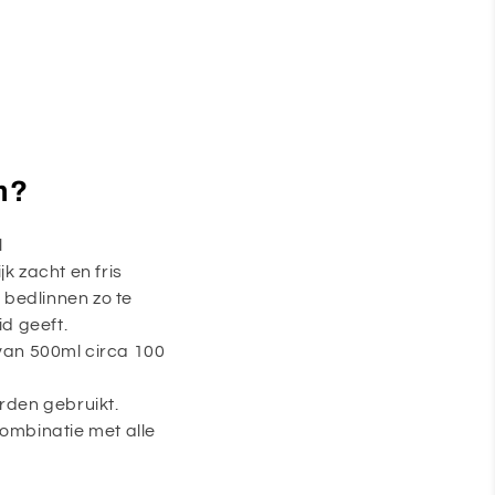
m?
l
k zacht en fris
bedlinnen zo te
d geeft.
 van 500ml circa 100
den gebruikt.
combinatie met alle