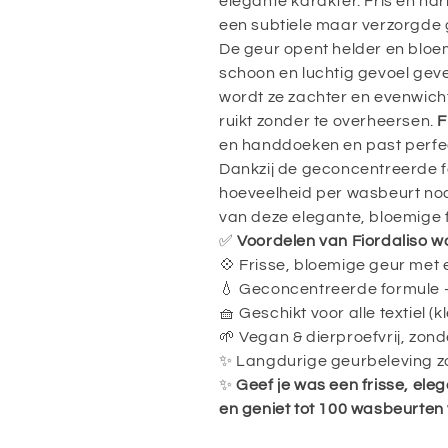
elegante karakter. Fris en h
een subtiele maar verzorgde 
De geur opent helder en bloe
schoon en luchtig gevoel geve
wordt ze zachter en evenwichti
ruikt zonder te overheersen.
F
en handdoeken en past perfect
Dankzij de geconcentreerde fo
hoeveelheid per wasbeurt nodi
van deze elegante, bloemige f
✅
Voordelen van Fiordaliso 
💠 Frisse, bloemige geur met e
💧 Geconcentreerde formule 
🧺 Geschikt voor alle textiel 
🌱 Vegan & dierproefvrij, zond
✨ Langdurige geurbeleving z
✨
Geef je was een frisse, ele
en geniet tot 100 wasbeurten 