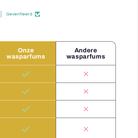
Geverifieerd
Onze
Andere
wasparfums
wasparfums