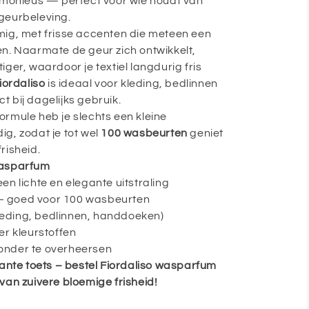
armonieus — perfect voor wie houdt van
geurbeleving.
mig, met frisse accenten die meteen een
n. Naarmate de geur zich ontwikkelt,
ger, waardoor je textiel langdurig fris
iordaliso
is ideaal voor kleding, bedlinnen
 bij dagelijks gebruik.
rmule heb je slechts een kleine
g, zodat je tot wel
100 wasbeurten
geniet
risheid.
wasparfum
en lichte en elegante uitstraling
– goed voor 100 wasbeurten
(kleding, bedlinnen, handdoeken)
er kleurstoffen
onder te overheersen
gante toets – bestel Fiordaliso wasparfum
van zuivere bloemige frisheid!