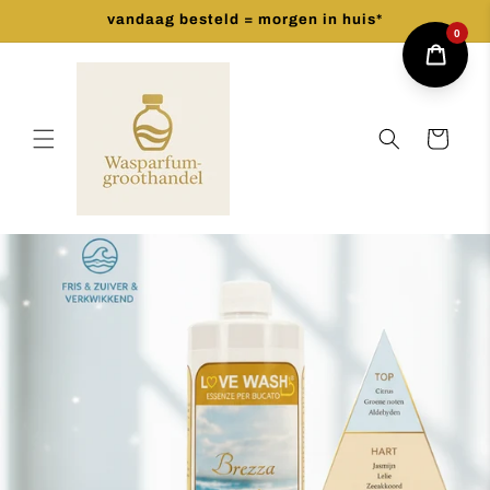
Meteen
vandaag besteld = morgen in huis*
naar de
0
content
Winkelwagen