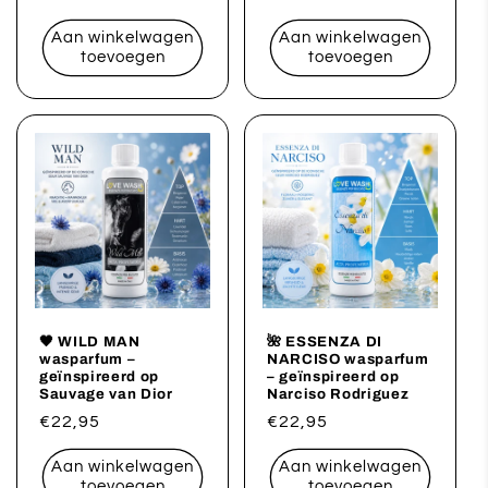
prijs
prijs
Aan winkelwagen
Aan winkelwagen
toevoegen
toevoegen
🖤 WILD MAN
🌺 ESSENZA DI
wasparfum –
NARCISO wasparfum
geïnspireerd op
– geïnspireerd op
Sauvage van Dior
Narciso Rodriguez
Normale
€22,95
Normale
€22,95
prijs
prijs
Aan winkelwagen
Aan winkelwagen
toevoegen
toevoegen