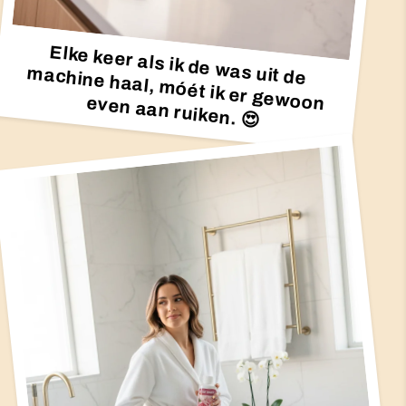
Elke keer als ik de was uit de
machine haal, móét ik er gewoon even aan ruiken. 😍