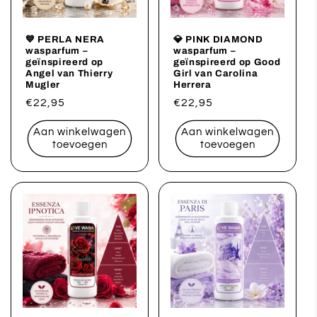
💙 PERLA NERA
💎 PINK DIAMOND
wasparfum –
wasparfum –
geïnspireerd op
geïnspireerd op Good
Angel van Thierry
Girl van Carolina
Mugler
Herrera
Normale
€22,95
Normale
€22,95
prijs
prijs
Aan winkelwagen
Aan winkelwagen
toevoegen
toevoegen