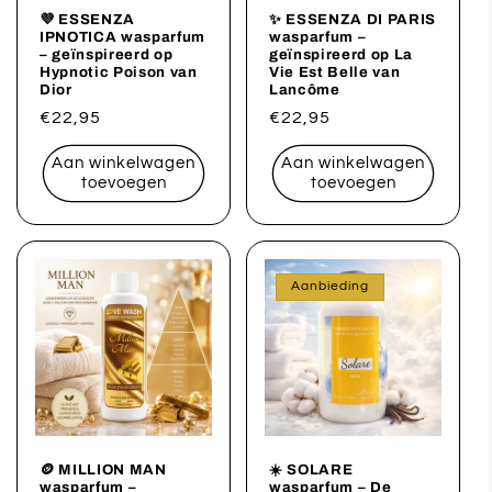
💜 ESSENZA
✨ ESSENZA DI PARIS
IPNOTICA wasparfum
wasparfum –
– geïnspireerd op
geïnspireerd op La
Hypnotic Poison van
Vie Est Belle van
Dior
Lancôme
Normale
€22,95
Normale
€22,95
prijs
prijs
Aan winkelwagen
Aan winkelwagen
toevoegen
toevoegen
Aanbieding
🪙 MILLION MAN
☀️ SOLARE
wasparfum –
wasparfum – De