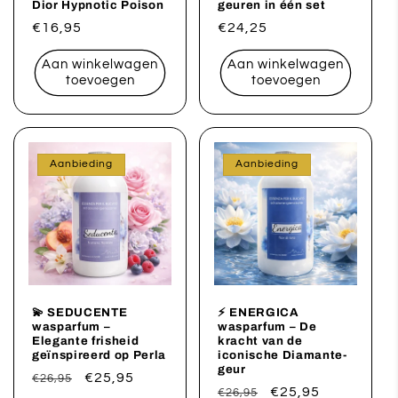
Dior Hypnotic Poison
geuren in één set
Normale
€16,95
Normale
€24,25
prijs
prijs
Aan winkelwagen
Aan winkelwagen
toevoegen
toevoegen
Aanbieding
Aanbieding
💫 SEDUCENTE
⚡ ENERGICA
wasparfum –
wasparfum – De
Elegante frisheid
kracht van de
geïnspireerd op Perla
iconische Diamante-
geur
Normale
Aanbiedingsprijs
€25,95
€26,95
Normale
Aanbiedingsprijs
€25,95
€26,95