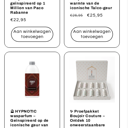
geïnspireerd op 1
warmte van de
Million van Paco
iconische Talco-geur
Rabanne
Normale
Aanbiedingsprijs
€25,95
€26,95
Normale
€22,95
prijs
prijs
Aan winkelwagen
Aan winkelwagen
toevoegen
toevoegen
🔮 HYPNOTIC
✨ Proefpakket
wasparfum –
Boujoir Couture –
Geïnspireerd op de
Ontdek 10
iconische geur van
onweerstaanbare