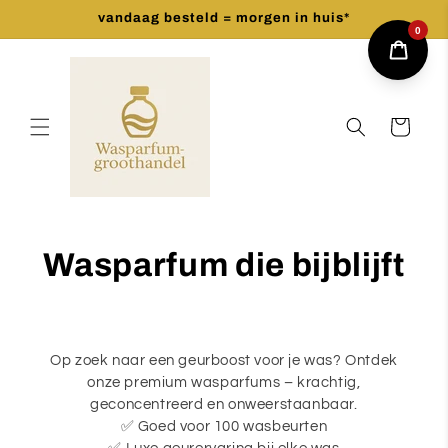
Meteen
vandaag besteld = morgen in huis*
naar de
0
content
Winkelwagen
Wasparfum die bijblijft
Op zoek naar een geurboost voor je was? Ontdek
onze premium wasparfums – krachtig,
geconcentreerd en onweerstaanbaar.
✅ Goed voor 100 wasbeurten