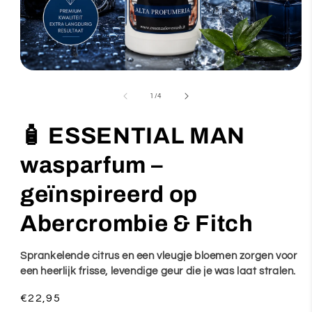
Media
1
van
1
/
4
openen
in
🧴 ESSENTIAL MAN
modaal
wasparfum –
geïnspireerd op
Abercrombie & Fitch
Sprankelende citrus en een vleugje bloemen zorgen voor
een heerlijk frisse, levendige geur die je was laat stralen.
Normale
€22,95