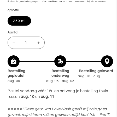
prijs
Belastingen inbegrepen.
Verzendkosten
worden berekend bij de checkout.
grootte
250 ml
Aantal
Aantal
Aantal
Aantal
verlagen
verhogen
voor
voor
🧴
🧴
Bestelling
Bestelling
Bestelling geleverd
ESSENTIAL
ESSENTIAL
geplaatst
onderweg
aug. 10 - aug. 11
MAN
MAN
aug. 08
aug. 08 - aug. 08
wasparfum
wasparfum
Bestel vandaag vóór 15u en ontvang je bestelling thuis
–
–
tussen
aug. 10
en
aug. 11
geïnspireerd
geïnspireerd
op
op
⭐⭐⭐⭐⭐
"Deze geur van LoveWash geeft mij zo'n goed
gevoel, mijn kleren ruiken gewoon altijd heel fris – Ilse T.
Abercrombie
Abercrombie