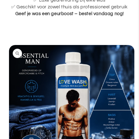
✅ Luxe geurervaring bij elke was
✅ Geschikt voor zowel thuis als professioneel gebruik
Geef je was een geurboost – bestel vandaag nog!
a direct naar
roductinformatie