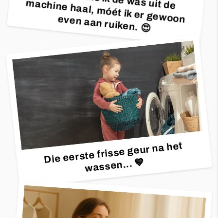
machine haal, móét ik er gewoon even aan ruiken. 😍
Die eerste frisse geur na het
wassen...
💙