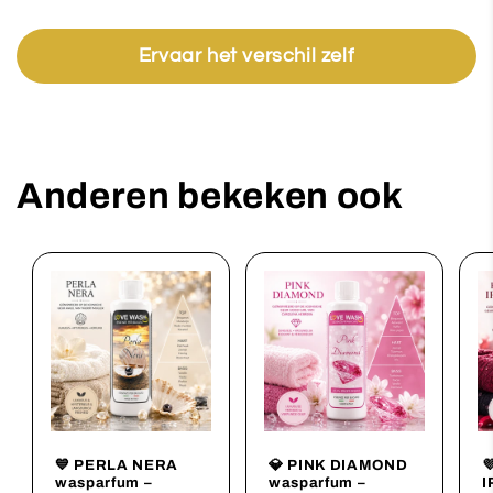
Ervaar het verschil zelf
Anderen bekeken ook
💙 PERLA NERA
💎 PINK DIAMOND

wasparfum –
wasparfum –
I