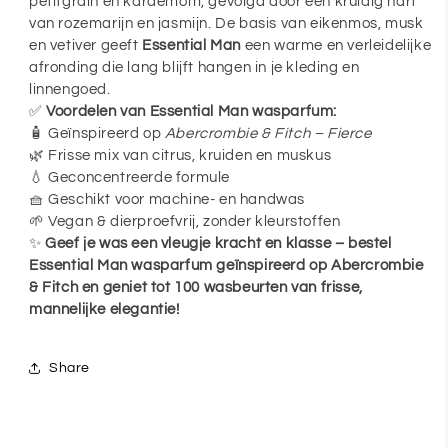
petitgrain en kardemom, gevolgd door een kruidig hart
van rozemarijn en jasmijn. De basis van eikenmos, musk
en vetiver geeft
Essential Man
een warme en verleidelijke
afronding die lang blijft hangen in je kleding en
linnengoed.
✅
Voordelen van Essential Man wasparfum:
🧴 Geïnspireerd op
Abercrombie & Fitch – Fierce
🌿 Frisse mix van citrus, kruiden en muskus
💧 Geconcentreerde formule
🧺 Geschikt voor machine- en handwas
🌱 Vegan & dierproefvrij, zonder kleurstoffen
✨
Geef je was een vleugje kracht en klasse – bestel
Essential Man wasparfum geïnspireerd op Abercrombie
& Fitch en geniet tot 100 wasbeurten van frisse,
mannelijke elegantie!
Share