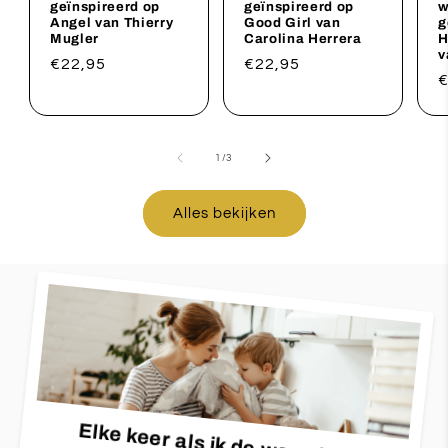
geïnspireerd op
geïnspireerd op
w
Angel van Thierry
Good Girl van
g
Mugler
Carolina Herrera
H
v
Normale
€22,95
Normale
€22,95
N
€
prijs
prijs
p
van
1
/
3
Alles bekijken
Elke keer als ik de was uit de