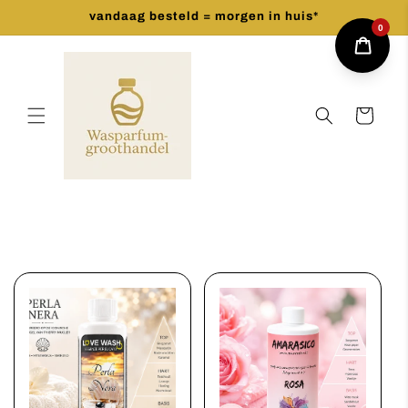
Meteen
vandaag besteld = morgen in huis*
naar de
0
content
Winkelwagen