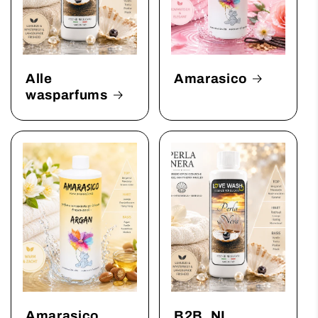
Alle
Amarasico
wasparfums
Amarasico
B2B_NL