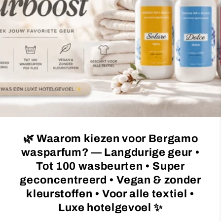
c
t
i
o
n
:
🌿 Waarom kiezen voor Bergamo
wasparfum? — Langdurige geur •
Tot 100 wasbeurten • Super
geconcentreerd • Vegan & zonder
kleurstoffen • Voor alle textiel •
Luxe hotelgevoel ✨