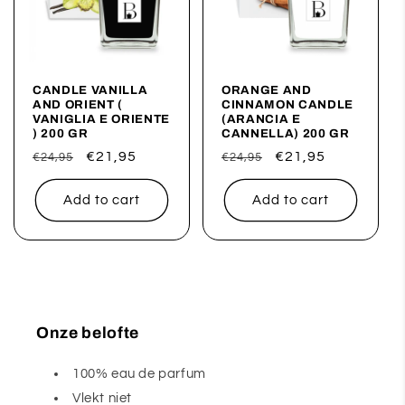
CANDLE VANILLA
ORANGE AND
AND ORIENT (
CINNAMON CANDLE
VANIGLIA E ORIENTE
(ARANCIA E
) 200 GR
CANNELLA) 200 GR
Regular
Sale
€21,95
Regular
Sale
€21,95
€24,95
€24,95
price
price
price
price
Add to cart
Add to cart
Onze belofte
100% eau de parfum
Vlekt niet