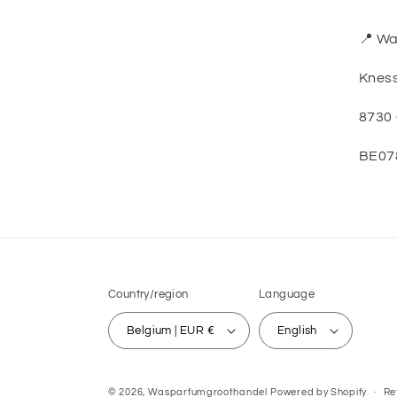
📍 W
Kness
8730
BE07
Country/region
Language
Belgium | EUR €
English
© 2026,
Wasparfumgroothandel
Powered by Shopify
Re