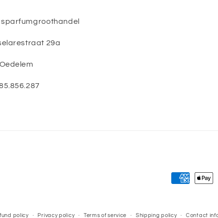
asparfumgroothandel
elarestraat 29a
 Oedelem
85.856.287
Payment
methods
fund policy
Privacy policy
Terms of service
Shipping policy
Contact inf