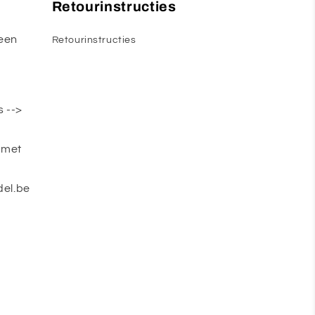
Retourinstructies
een
Retourinstructies
s -->
 met
el.be