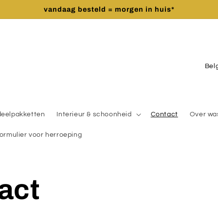
vandaag besteld = morgen in huis*
C
o
u
n
deelpakketten
Interieur & schoonheid
Contact
Over wa
t
ormulier voor herroeping
r
y
/
act
r
e