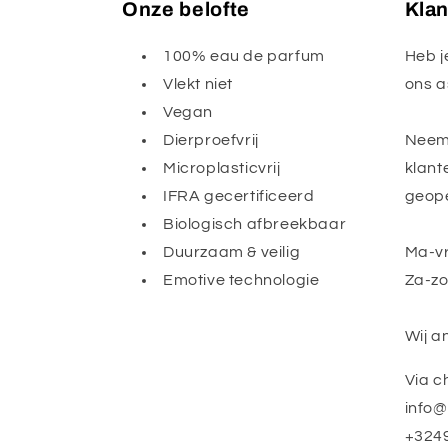
Onze belofte
Klan
100% eau de parfum
Heb j
Vlekt niet
ons a
Vegan
Dierproefvrij
Neem 
Microplasticvrij
klant
IFRA gecertificeerd
geope
Biologisch afbreekbaar
Duurzaam & veilig
Ma-vr
Emotive technologie
Za-zo
Wij a
Via ch
info
+324