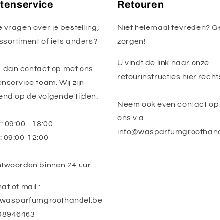
tenservice
Retouren
e vragen over je bestelling,
Niet helemaal tevreden? G
ssortiment of iets anders?
zorgen!
U vindt de link naar onze
dan contact op met ons
retourinstructies hier recht
enservice team. Wij zijn
nd op de volgende tijden:
Neem ook even contact op
ons via
: 09:00 - 18:00
info@wasparfumgroothand
: 09:00-12:00
ntwoorden binnen 24 uur.
at of mail :
@wasparfumgroothandel.be
98946463