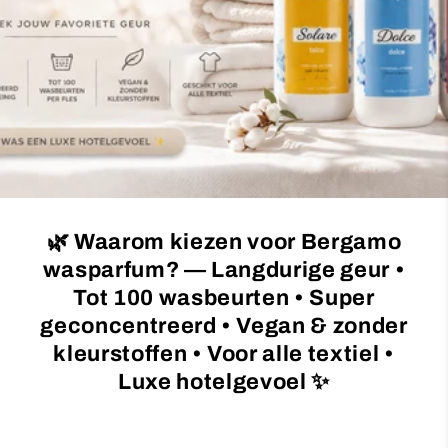
c
t
i
o
n
:
🌿 Waarom kiezen voor Bergamo
wasparfum? — Langdurige geur •
Tot 100 wasbeurten • Super
geconcentreerd • Vegan & zonder
kleurstoffen • Voor alle textiel •
Luxe hotelgevoel ✨