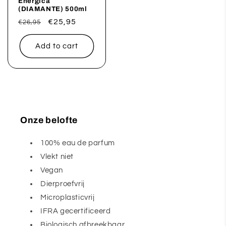
Energica
(DIAMANTE) 500ml
Regular
Sale
€25,95
€26,95
price
price
Add to cart
Onze belofte
100% eau de parfum
Vlekt niet
Vegan
Dierproefvrij
Microplasticvrij
IFRA gecertificeerd
Biologisch afbreekbaar