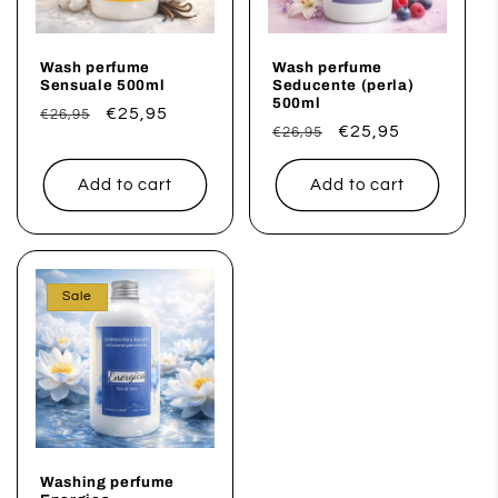
Wash perfume
Wash perfume
Sensuale 500ml
Seducente (perla)
500ml
Regular
Sale
€25,95
€26,95
Regular
Sale
€25,95
€26,95
price
price
price
price
Add to cart
Add to cart
Sale
Washing perfume