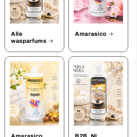
Alle
Amarasico
wasparfums
Amarasico
B2B_NL