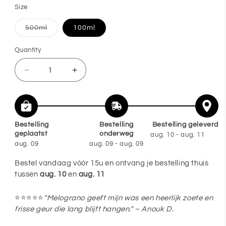
Size
Variant
500ml
100ml
sold
out
or
Quantity
Quantity
unavailable
Decrease
Increase
quantity
quantity
for
for
Amarasico
Amarasico
Bestelling
Bestelling
Bestelling geleverd
Melograno
Melograno
geplaatst
onderweg
aug. 10 - aug. 11
washing
washing
aug. 09
aug. 09 - aug. 09
perfume
perfume
Bestel vandaag vóór 15u en ontvang je bestelling thuis
tussen
aug. 10
en
aug. 11
⭐⭐⭐⭐⭐
"Melograno geeft mijn was een heerlijk zoete en
frisse geur die lang blijft hangen." – Anouk D.