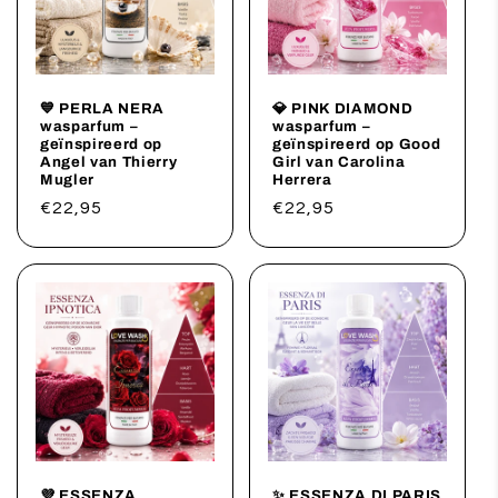
💙 PERLA NERA
💎 PINK DIAMOND
wasparfum –
wasparfum –
geïnspireerd op
geïnspireerd op Good
Angel van Thierry
Girl van Carolina
Mugler
Herrera
Regular
€22,95
Regular
€22,95
price
price
💜 ESSENZA
✨ ESSENZA DI PARIS