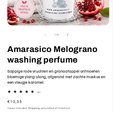
Open
media
of
1
/
3
1
in
Amarasico Melograno
modal
washing perfume
Sappige rode vruchten en granaatappel ontmoeten
bloemige ylang-ylang, afgerond met zachte muskus en
een vleugje karamel.
2
(2)
total
reviews
Regular
€13,35
price
Taxes included.
Shipping
calculated at checkout.