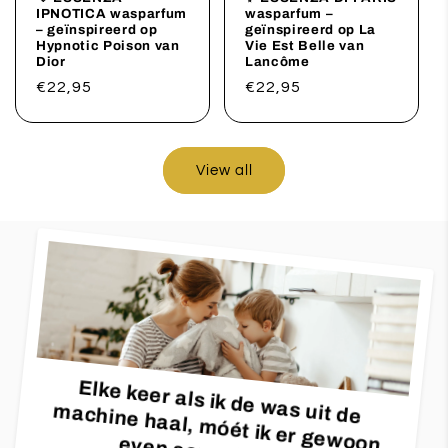
IPNOTICA wasparfum
wasparfum –
– geïnspireerd op
geïnspireerd op La
Hypnotic Poison van
Vie Est Belle van
Dior
Lancôme
Regular
€22,95
Regular
€22,95
price
price
View all
Elke keer als ik de was uit de