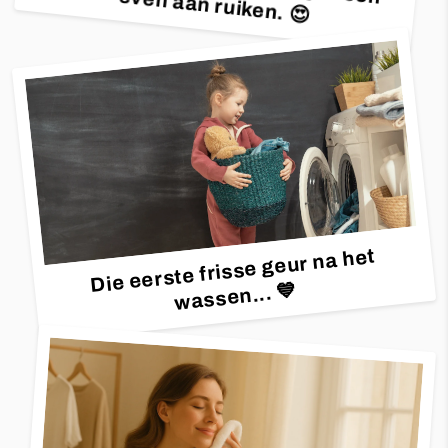
machine haal, móét ik er gewoon even aan ruiken. 😍
Die eerste frisse geur na het
wassen...
💙