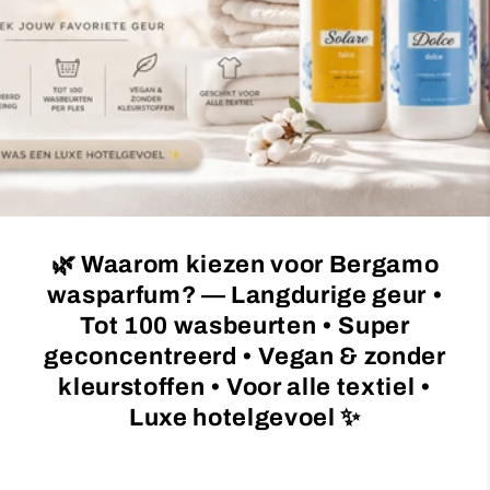
c
t
i
o
n
:
🌿 Waarom kiezen voor Bergamo
wasparfum? — Langdurige geur •
Tot 100 wasbeurten • Super
geconcentreerd • Vegan & zonder
kleurstoffen • Voor alle textiel •
Luxe hotelgevoel ✨