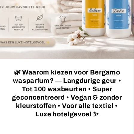
c
t
i
o
n
:
🌿 Waarom kiezen voor Bergamo
wasparfum? — Langdurige geur •
Tot 100 wasbeurten • Super
geconcentreerd • Vegan & zonder
kleurstoffen • Voor alle textiel •
Luxe hotelgevoel ✨