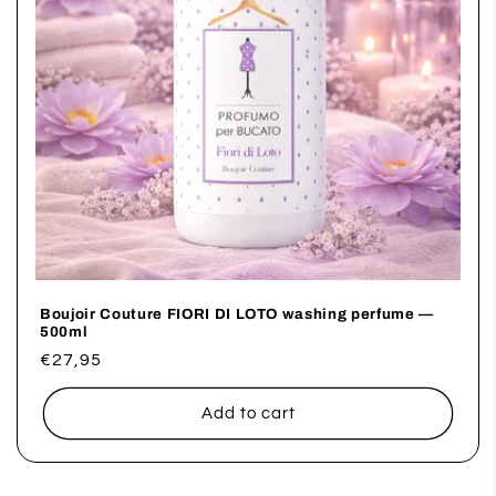
Boujoir Couture FIORI DI LOTO washing perfume —
500ml
Regular
€27,95
price
Add to cart