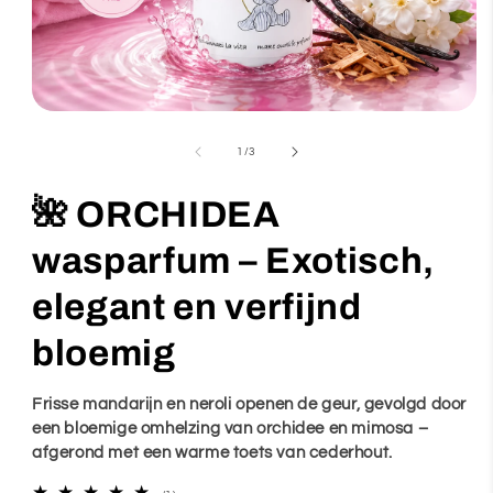
Media
1
van
1
/
3
openen
in
🌺 ORCHIDEA
modaal
wasparfum – Exotisch,
elegant en verfijnd
bloemig
Frisse mandarijn en neroli openen de geur, gevolgd door
een bloemige omhelzing van orchidee en mimosa –
afgerond met een warme toets van cederhout.