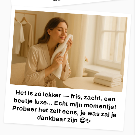
Het is zó lekker — fris, zacht, een
beetje luxe… Echt mijn momentje! Probeer het zelf eens, je was zal je
dankbaar zijn 😉✨