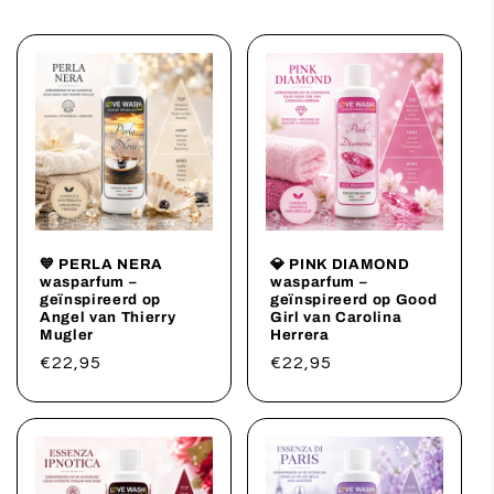
💙 PERLA NERA
💎 PINK DIAMOND
wasparfum –
wasparfum –
geïnspireerd op
geïnspireerd op Good
Angel van Thierry
Girl van Carolina
Mugler
Herrera
Normale
€22,95
Normale
€22,95
prijs
prijs