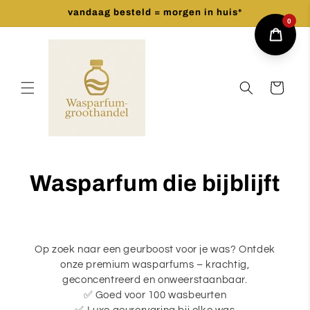
Meteen
vandaag besteld = morgen in huis*
naar de
0
content
Winkelwagen
Wasparfum die bijblijft
Op zoek naar een geurboost voor je was? Ontdek
onze premium wasparfums – krachtig,
geconcentreerd en onweerstaanbaar.
✅ Goed voor 100 wasbeurten