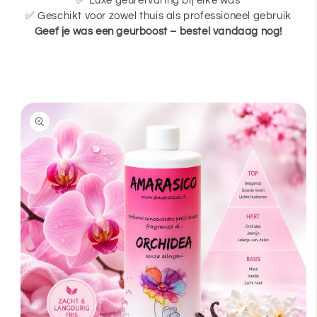
✅ Luxe geurervaring bij elke was
✅ Geschikt voor zowel thuis als professioneel gebruik
Geef je was een geurboost – bestel vandaag nog!
a direct naar
roductinformatie