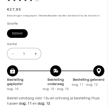
1
(1)
totaal
aantal
Normale
€27,95
recensies
prijs
Belastingen inbegrepen.
Verzendkosten
worden berekend bij de checkout.
Grootte
500ml
Aantal
Aantal
Aantal
Aantal
verlagen
verhogen
voor
voor
🌺
🌺
Bestelling
Bestelling
Bestelling geleverd
ORCHIDEA
ORCHIDEA
geplaatst
onderweg
aug. 11 - aug. 12
wasparfum
wasparfum
aug. 10
aug. 10 - aug. 10
–
–
Bestel vandaag vóór 15u en ontvang je bestelling thuis
Exotisch,
Exotisch,
tussen
aug. 11
en
aug. 12