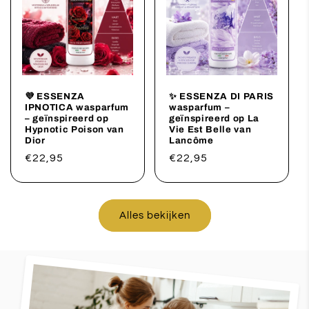
💜 ESSENZA
✨ ESSENZA DI PARIS
IPNOTICA wasparfum
wasparfum –
– geïnspireerd op
geïnspireerd op La
Hypnotic Poison van
Vie Est Belle van
Dior
Lancôme
Normale
€22,95
Normale
€22,95
prijs
prijs
Alles bekijken