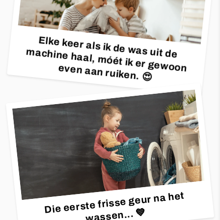
Elke keer als ik de was uit de
machine haal, móét ik er gewoon even aan ruiken. 😍
Die eerste frisse geur na het
wassen...
💙