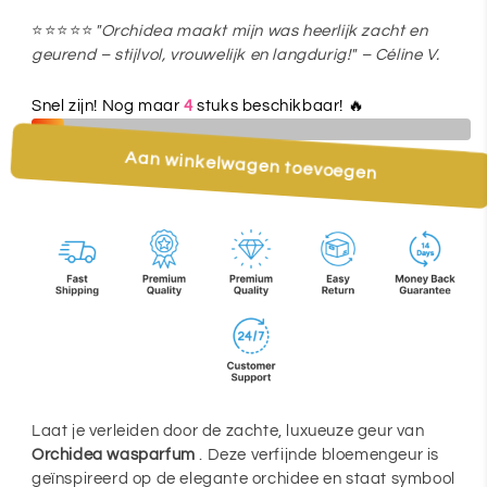
elegant
elegant
en
en
⭐⭐⭐⭐⭐
"Orchidea maakt mijn was heerlijk zacht en
geurend – stijlvol, vrouwelijk en langdurig!" – Céline V.
verfijnd
verfijnd
bloemig
bloemig
Snel zijn! Nog maar
4
stuks beschikbaar! 🔥
Aan winkelwagen toevoegen
Laat je verleiden door de zachte, luxueuze geur van
Orchidea wasparfum
. Deze verfijnde bloemengeur is
geïnspireerd op de elegante orchidee en staat symbool