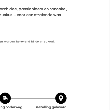
 orchidee, passiebloem en ranonkel,
muskus – voor een stralende was.
en
worden berekend bij de checkout.
ling onderweg
Bestelling geleverd