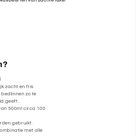
wasbeurten van zachte luxe!
m?
l
k zacht en fris
bedlinnen zo te
d geeft.
 van 500ml circa 100
den gebruikt.
combinatie met alle