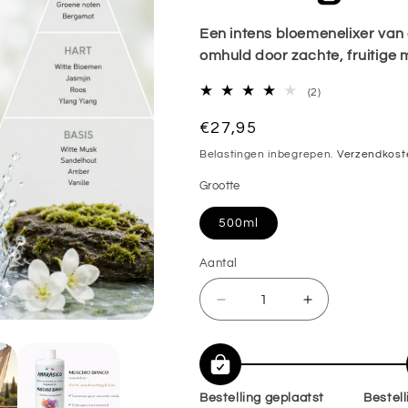
Een intens bloemenelixer van
omhuld door zachte, fruitige 
2
(2)
totaal
Normale
€27,95
aantal
recensies
prijs
Belastingen inbegrepen.
Verzendkost
Grootte
500ml
Aantal
Aantal
Aantal
Aantal
verlagen
verhogen
voor
voor
🤍
🤍
Bestelling geplaatst
Bestel