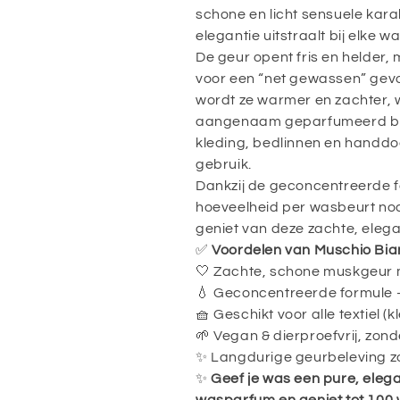
schone en licht sensuele karak
elegantie uitstraalt bij elke w
De geur opent fris en helder
voor een “net gewassen” gevo
wordt ze warmer en zachter, w
aangenaam geparfumeerd blijf
kleding, bedlinnen en handdoe
gebruik.
Dankzij de geconcentreerde fo
hoeveelheid per wasbeurt nod
geniet van deze zachte, eleg
✅
Voordelen van Muschio Bi
🤍 Zachte, schone muskgeur m
💧 Geconcentreerde formule 
🧺 Geschikt voor alle textiel 
🌱 Vegan & dierproefvrij, zond
✨ Langdurige geurbeleving z
✨
Geef je was een pure, elega