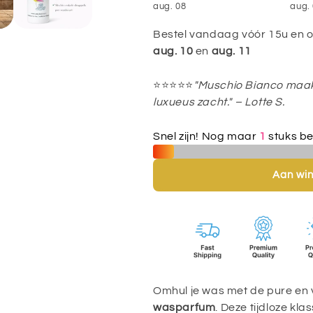
MUSCHIO
MUSCHIO
aug. 08
aug. 
BIANCO
BIANCO
Bestel vandaag vóór 15u en on
wasparfum
wasparfum
aug. 10
en
aug. 11
–
–
Zacht,
Zacht,
⭐⭐⭐⭐⭐
"Muschio Bianco maa
clean
clean
luxueus zacht." – Lotte S.
en
en
elegant
elegant
Snel zijn! Nog maar
1
stuks be
muskusaroma
muskusaro
Aan wi
Omhul je was met de pure en 
wasparfum
. Deze tijdloze kl