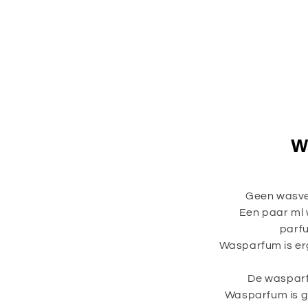
W
Geen wasver
Een paar ml 
parfu
Wasparfum is erg
De wasparf
Wasparfum is ge