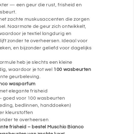
ter — een geur die rust, frisheid en
asbeurt.
, met zachte muskusaccenten die zorgen
el. Naarmate de geur zich ontwikkelt,
aardoor je textiel langdurig en
t zonder te overheersen. Ideaal voor
ken, en bijzonder geliefd voor dagelijks
rmule heb je slechts een kleine
ig, waardoor je tot wel
100 wasbeurten
ante geurbeleving.
anco wasparfum
et elegante frisheid
– goed voor 100 wasbeurten
(kleding, bedlinnen, handdoeken)
er kleurstoffen
onder te overheersen
nte frisheid – bestel Muschio Bianco