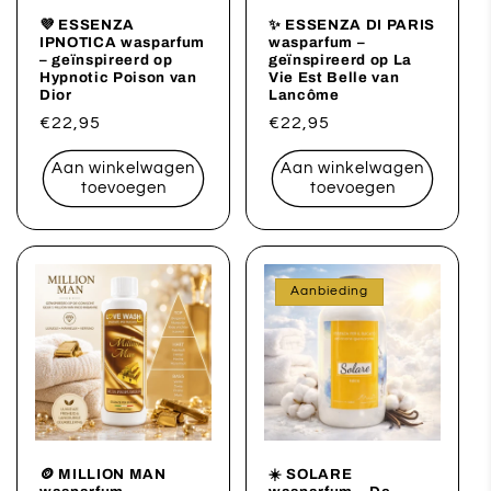
💜 ESSENZA
✨ ESSENZA DI PARIS
IPNOTICA wasparfum
wasparfum –
– geïnspireerd op
geïnspireerd op La
Hypnotic Poison van
Vie Est Belle van
Dior
Lancôme
Normale
€22,95
Normale
€22,95
prijs
prijs
Aan winkelwagen
Aan winkelwagen
toevoegen
toevoegen
Aanbieding
🪙 MILLION MAN
☀️ SOLARE