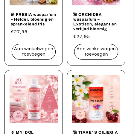
🌼 FRESIA wasparfum
🌺 ORCHIDEA
– Helder, bloemig en
wasparfum –
sprankelend fris
Exotisch, elegant en
verfijnd bloemig
Normale
€27,95
Normale
€27,95
prijs
prijs
Aan winkelwagen
Aan winkelwagen
toevoegen
toevoegen
🌷 MY IDOL
🌺 TIARE’ & CILIEGIA