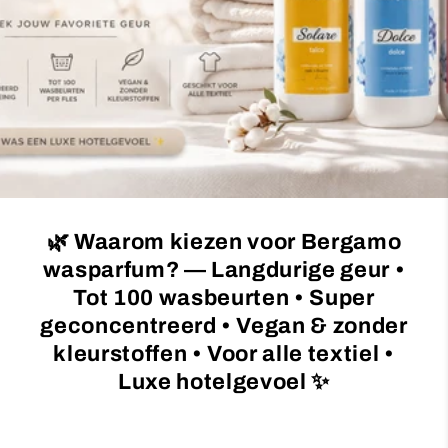
c
t
i
e
:
🌿 Waarom kiezen voor Bergamo
wasparfum? — Langdurige geur •
Tot 100 wasbeurten • Super
geconcentreerd • Vegan & zonder
kleurstoffen • Voor alle textiel •
Luxe hotelgevoel ✨