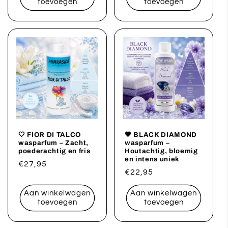
toevoegen
toevoegen
🤍 FIOR DI TALCO
🖤 BLACK DIAMOND
wasparfum – Zacht,
wasparfum –
poederachtig en fris
Houtachtig, bloemig
en intens uniek
Normale
€27,95
Normale
€22,95
prijs
prijs
Aan winkelwagen
Aan winkelwagen
toevoegen
toevoegen