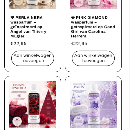
💙 PERLA NERA
💎 PINK DIAMOND
wasparfum –
wasparfum –
geïnspireerd op
geïnspireerd op Good
Angel van Thierry
Girl van Carolina
Mugler
Herrera
Normale
€22,95
Normale
€22,95
prijs
prijs
Aan winkelwagen
Aan winkelwagen
toevoegen
toevoegen