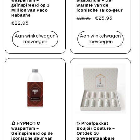
wasparfum –
wasparfum – De
geïnspireerd op 1
warmte van de
Million van Paco
iconische Talco-geur
Rabanne
Normale
Aanbiedingsprijs
€25,95
€26,95
Normale
€22,95
prijs
prijs
Aan winkelwagen
Aan winkelwagen
toevoegen
toevoegen
🔮 HYPNOTIC
✨ Proefpakket
wasparfum –
Boujoir Couture –
Geïnspireerd op de
Ontdek 10
iconische geur van
onweerstaanbare