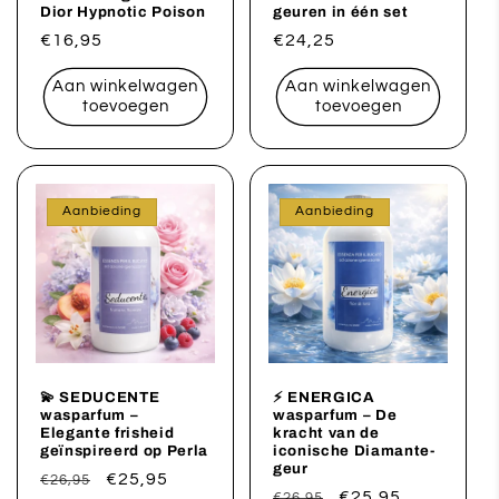
Dior Hypnotic Poison
geuren in één set
Normale
€16,95
Normale
€24,25
prijs
prijs
Aan winkelwagen
Aan winkelwagen
toevoegen
toevoegen
Aanbieding
Aanbieding
💫 SEDUCENTE
⚡ ENERGICA
wasparfum –
wasparfum – De
Elegante frisheid
kracht van de
geïnspireerd op Perla
iconische Diamante-
geur
Normale
Aanbiedingsprijs
€25,95
€26,95
Normale
Aanbiedingsprijs
€25,95
€26,95