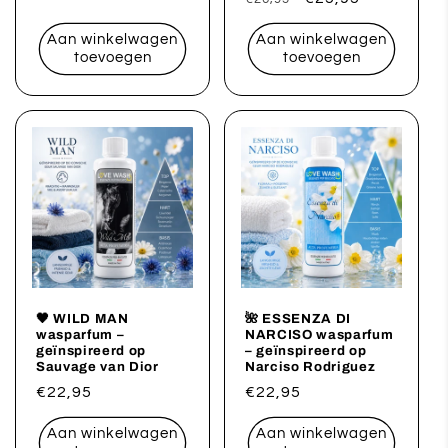
prijs
prijs
Aan winkelwagen
Aan winkelwagen
toevoegen
toevoegen
🖤 WILD MAN
🌺 ESSENZA DI
wasparfum –
NARCISO wasparfum
geïnspireerd op
– geïnspireerd op
Sauvage van Dior
Narciso Rodriguez
Normale
€22,95
Normale
€22,95
prijs
prijs
Aan winkelwagen
Aan winkelwagen