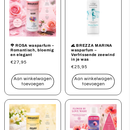
🌹 ROSA wasparfum –
🌊 BREZZA MARINA
Romantisch, bloemig
wasparfum –
en elegant
Verfrissende zeewind
in je was
Normale
€27,95
Normale
€25,95
prijs
prijs
Aan winkelwagen
Aan winkelwagen
toevoegen
toevoegen