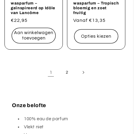
wasparfum –
wasparfum – Tropisch
geïnspireerd op Idôle
bloemig en zoet
van Lancôme
fruitig
Normale
€22,95
Normale
Vanaf €13,35
prijs
prijs
Aan winkelwagen
Opties kiezen
toevoegen
1
2
Onze belofte
100% eau de parfum
Vlekt niet