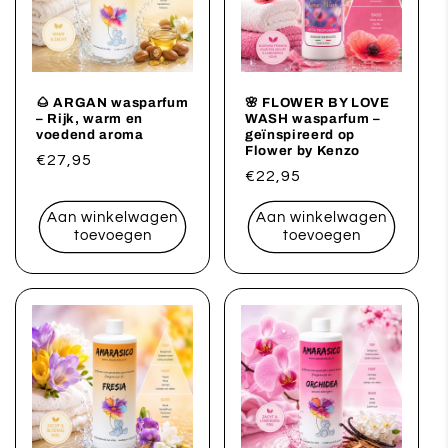
🌰 ARGAN wasparfum
🌸 FLOWER BY LOVE
– Rijk, warm en
WASH wasparfum –
voedend aroma
geïnspireerd op
Flower by Kenzo
Normale
€27,95
Normale
€22,95
prijs
prijs
Aan winkelwagen
Aan winkelwagen
toevoegen
toevoegen