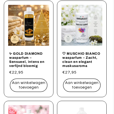
✨ GOLD DIAMOND
🤍 MUSCHIO BIANCO
wasparfum –
wasparfum – Zacht,
Sensueel, intens en
clean en elegant
verfijnd bloemig
muskusaroma
Normale
€22,95
Normale
€27,95
prijs
prijs
Aan winkelwagen
Aan winkelwagen
toevoegen
toevoegen