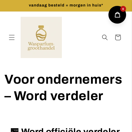
Meteen
vandaag besteld = morgen in huis*
naar de
0
content
Winkelwagen
Voor ondernemers
– Word verdeler
🏪 Word officiële verdeler